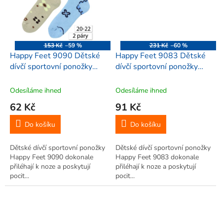
153 Kč
–59 %
231 Kč
–60 %
Happy Feet 9090 Dětské
Happy Feet 9083 Dětské
dívčí sportovní ponožky
dívčí sportovní ponožky
20-22, vícebarevné 2 páry
16-18, vícebarevné 3 páry
Odesíláme ihned
Odesíláme ihned
62 Kč
91 Kč
Do košíku
Do košíku
Dětské dívčí sportovní ponožky
Dětské dívčí sportovní ponožky
Happy Feet 9090 dokonale
Happy Feet 9083 dokonale
přiléhají k noze a poskytují
přiléhají k noze a poskytují
pocit...
pocit...