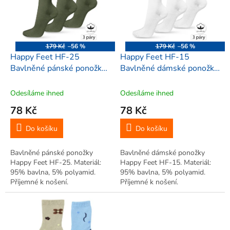
i
r
s
o
p
d
r
u
o
k
179 Kč
–56 %
179 Kč
–56 %
d
t
Happy Feet HF-25
Happy Feet HF-15
u
ů
Bavlněné pánské ponožky
Bavlněné dámské ponožky
k
3páry, zelená
38-40, bílá, 3páry
t
Odesíláme ihned
Odesíláme ihned
ů
78 Kč
78 Kč
Do košíku
Do košíku
Bavlněné pánské ponožky
Bavlněné dámské ponožky
Happy Feet HF-25. Materiál:
Happy Feet HF-15. Materiál:
95% bavlna, 5% polyamid.
95% bavlna, 5% polyamid.
Příjemné k nošení.
Příjemné k nošení.