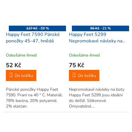
127 Kč
–59 %
96 Kč
–21 %
Happy Feet 7590 Pánské
Happy Feet 5299
ponožky 45-47, hnědá
Nepromokavé návleky na
boty S, vel. S 26-34, žlutá
Odesíláme ihned
Odesíláme ihned
52 Kč
75 Kč
Do košíku
Do košíku
Pánské ponožky Happy Feet
Nepromokavé návleky na boty
7590. Praní na 40 ° C. Materiál:
Happy Feet 5299 jsou ideální
78% bavlna, 20% polyamid,
do deště. Silikonové.
2% elastan.
Omyvatelné....