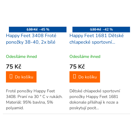
138 Kč
–45 %
130 Kč
–42 %
Happy Feet 3408 Froté
Happy Feet 1681 Dětské
ponožky 38-40, 2x bílé
chlapecké sportovní
ponožky 27-29,
vícebarevné 3ks
Odesíláme ihned
Odesíláme ihned
75 Kč
75 Kč
Do košíku
Do košíku
Froté ponožky Happy Feet
Dětské chlapecké sportovní
3408. Praní na 30 ° C v rukách.
ponožky Happy Feet 1681
Materiál: 95% bavlna, 5%
dokonale přiléhají k noze a
polyamid.
poskytují pocit...