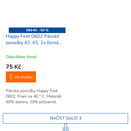
153 Kč
–50 %
Happy Feet 0602 Pánské
ponožky 42-45, 2x černá,
modrá, písková, šedá, 5ks
Odesíláme ihned
75 Kč
Do košíku
Pánské ponožky Happy Feet
0602. Praní na 40 ° C. Materiál:
90% bavlna, 10% polyamid.
NAČÍST DALŠÍ 3
S
1
2
t