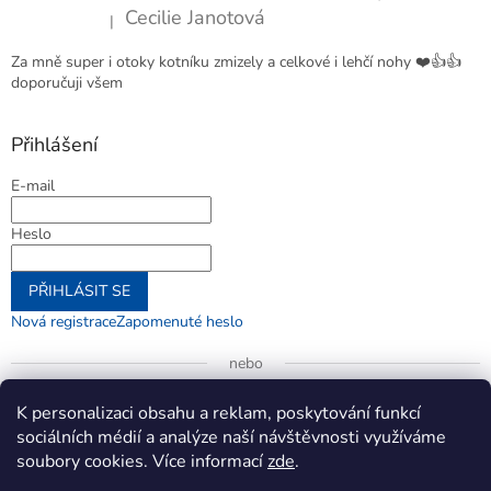
Cecilie Janotová
|
Hodnocení produktu je 4 z 5 hvězdiček.
Za mně super i otoky kotníku zmizely a celkové i lehčí nohy ❤️👍👍
doporučuji všem
Přihlášení
E-mail
Heslo
PŘIHLÁSIT SE
Nová registrace
Zapomenuté heslo
nebo
Přihlásit se přes Google
K personalizaci obsahu a reklam, poskytování funkcí
sociálních médií a analýze naší návštěvnosti využíváme
soubory cookies. Více informací
zde
.