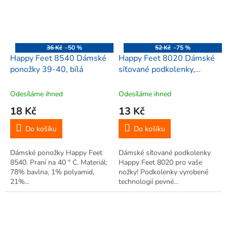
36 Kč
–50 %
52 Kč
–75 %
Happy Feet 8540 Dámské
Happy Feet 8020 Dámské
ponožky 39-40, bílá
síťované podkolenky,
oranžové
Odesíláme ihned
Odesíláme ihned
18 Kč
13 Kč
Do košíku
Do košíku
Dámské ponožky Happy Feet
Dámské síťované podkolenky
8540. Praní na 40 ° C. Materiál:
Happy Feet 8020 pro vaše
78% bavlna, 1% polyamid,
nožky! Podkolenky vyrobené
21%...
technologií pevné...