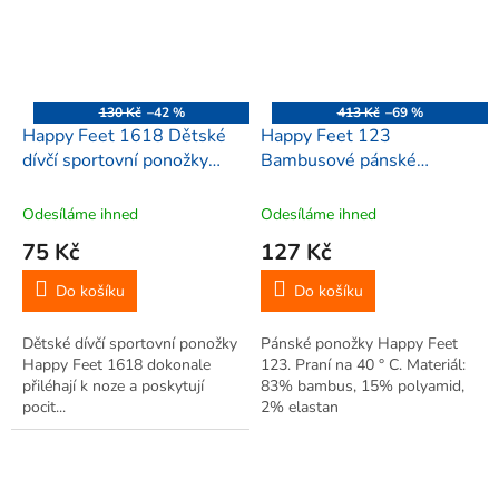
130 Kč
–42 %
413 Kč
–69 %
Happy Feet 1618 Dětské
Happy Feet 123
dívčí sportovní ponožky
Bambusové pánské
27-29, vícebarevné 3ks
ponožky 44-46,
vícebarevné 2ks
Odesíláme ihned
Odesíláme ihned
75 Kč
127 Kč
Do košíku
Do košíku
Dětské dívčí sportovní ponožky
Pánské ponožky Happy Feet
Happy Feet 1618 dokonale
123. Praní na 40 ° C. Materiál:
přiléhají k noze a poskytují
83% bambus, 15% polyamid,
pocit...
2% elastan