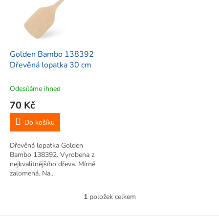
i
r
s
o
p
d
r
u
o
k
d
t
Golden Bambo 138392
u
ů
Dřevěná lopatka 30 cm
k
t
Odesíláme ihned
ů
70 Kč
Do košíku
Dřevěná lopatka Golden
Bambo 138392. Vyrobena z
nejkvalitnějšího dřeva. Mírně
zalomená. Na...
1
položek celkem
O
v