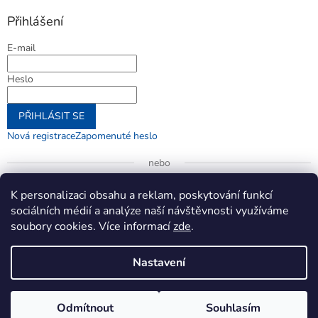
Přihlášení
E-mail
Heslo
PŘIHLÁSIT SE
Nová registrace
Zapomenuté heslo
nebo
Přihlásit se přes Google
K personalizaci obsahu a reklam, poskytování funkcí
sociálních médií a analýze naší návštěvnosti využíváme
soubory cookies. Více informací
zde
.
Vytvořil Shoptet
Nastavení
Copyright 2026
jenifer.cz
. Všechna práva vyhrazena.
Upravit
Odmítnout
Souhlasím
nastavení cookies