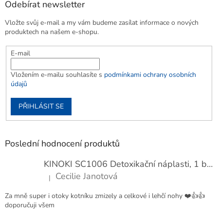
Odebírat newsletter
Vložte svůj e-mail a my vám budeme zasílat informace o nových
produktech na našem e-shopu.
E-mail
Vložením e-mailu souhlasíte s
podmínkami ochrany osobních
údajů
PŘIHLÁSIT SE
Poslední hodnocení produktů
KINOKI SC1006 Detoxikační náplasti, 1 balení - 10 ks
Cecilie Janotová
|
Hodnocení produktu je 4 z 5 hvězdiček.
Za mně super i otoky kotníku zmizely a celkové i lehčí nohy ❤️👍👍
doporučuji všem