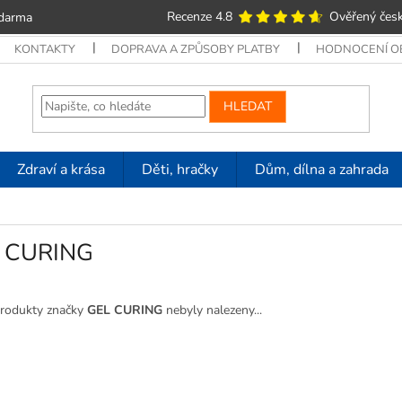
Recenze 4.8
Ověřený česk
zdarma
KONTAKTY
DOPRAVA A ZPŮSOBY PLATBY
HODNOCENÍ 
HLEDAT
Zdraví a krása
Děti, hračky
Dům, dílna a zahrada
 CURING
rodukty značky
GEL CURING
nebyly nalezeny...