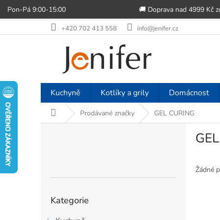
Pon-Pá 9:00-15:00
🚚 Doprava nad 4999 Kč 
Přejít
+420 702 413 558
info@jenifer.cz
na
obsah
Kuchyně
Kotlíky a grily
Domácnost
Domů
Prodávané značky
GEL CURING
P
GEL
o
s
t
r
Žádné p
a
n
Přeskočit
Kategorie
n
kategorie
í