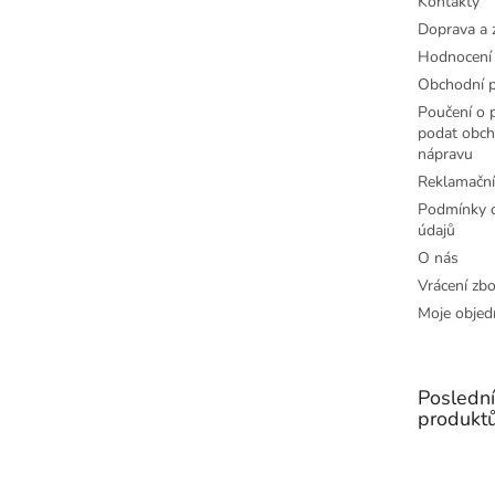
Kontakty
Doprava a 
Hodnocení
Obchodní 
Poučení o p
podat obch
nápravu
Reklamační
Podmínky o
údajů
O nás
Vrácení zbo
Moje objed
Posledn
produkt