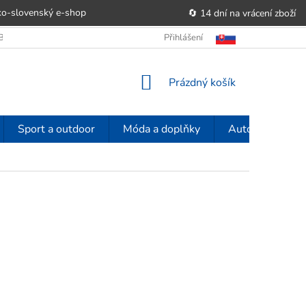
o-slovenský e‑shop
🔄 14 dní na vrácení zboží
OBCHODU
OBCHODNÍ PODMÍNKY
Přihlášení
POUČENÍ O PRÁVU SPOTŘE
NÁKUPNÍ
Prázdný košík
KOŠÍK
Sport a outdoor
Móda a doplňky
Auto-moto