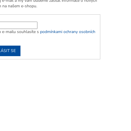
j e-mail a my vám budeme zasílat informace o nových
h na našem e-shopu.
 e-mailu souhlasíte s
podmínkami ochrany osobních
ÁSIT SE