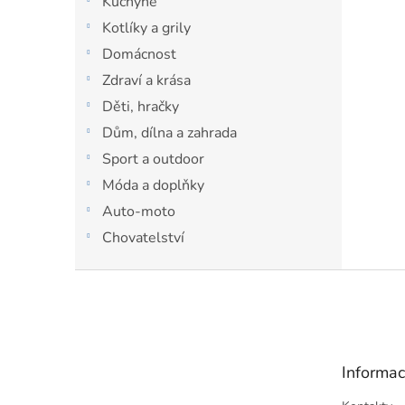
Kuchyně
p
a
Kotlíky a grily
n
Domácnost
e
Zdraví a krása
l
Děti, hračky
Dům, dílna a zahrada
Sport a outdoor
Móda a doplňky
Auto-moto
Chovatelství
Z
á
p
a
t
Informac
í