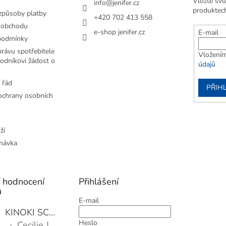
Vložte svů
info
@
jenifer.cz
produktec
způsoby platby
+420 702 413 558
 obchodu
e-shop jenifer.cz
E-mail
podmínky
rávu spotřebitele
Vložením
odníkovi žádost o
údajů
 řád
PŘIHL
chrany osobních
ží
návka
í hodnocení
Přihlášení
ů
E-mail
KINOKI SC1006 Detoxikační náplasti, 1 balení - 10 ks
Heslo
Cecilie Janotová