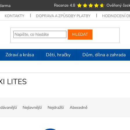
Recenze 4.8
Ověřený česk
zdarma
KONTAKTY
DOPRAVA A ZPŮSOBY PLATBY
HODNOCENÍ 
HLEDAT
Zdraví a krása
Děti, hračky
Dům, dílna a zahrada
XI LITES
dávanější
Nejlevnější
Nejdražší
Abecedně