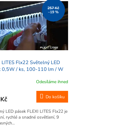
257 Kč
–19 %
 LITES Flx22 Světelný LED
 0,5W / ks, 100-110 lm / W
Odesíláme ihned
Do košíku
 Kč
ný LED pásek FLEXI LITES Flx22 je
ilní, rychlé a snadné osvětlení, 9
asných...
O