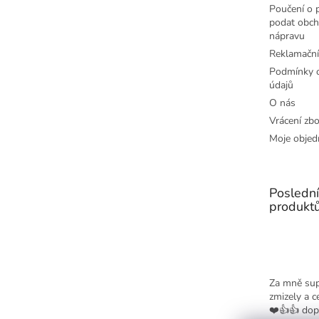
Poučení o p
podat obch
nápravu
Reklamační
Podmínky o
údajů
O nás
Vrácení zbo
Moje objed
Posledn
produkt
Za mně sup
zmizely a c
❤️👍👍 dop