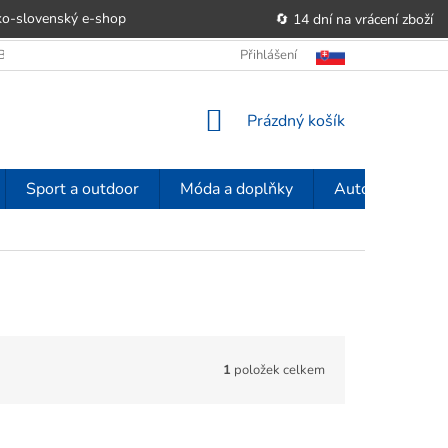
o-slovenský e‑shop
🔄 14 dní na vrácení zboží
OBCHODU
OBCHODNÍ PODMÍNKY
Přihlášení
POUČENÍ O PRÁVU SPOTŘE
NÁKUPNÍ
Prázdný košík
KOŠÍK
Sport a outdoor
Móda a doplňky
Auto-moto
1
položek celkem