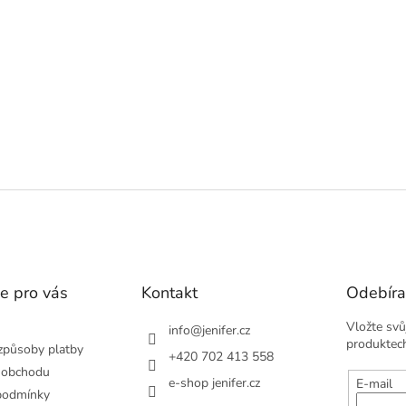
v
l
á
d
a
c
í
p
r
v
k
y
v
ý
p
i
s
e pro vás
Kontakt
Odebíra
u
Vložte svů
info
@
jenifer.cz
produktec
způsoby platby
+420 702 413 558
 obchodu
e-shop jenifer.cz
E-mail
podmínky