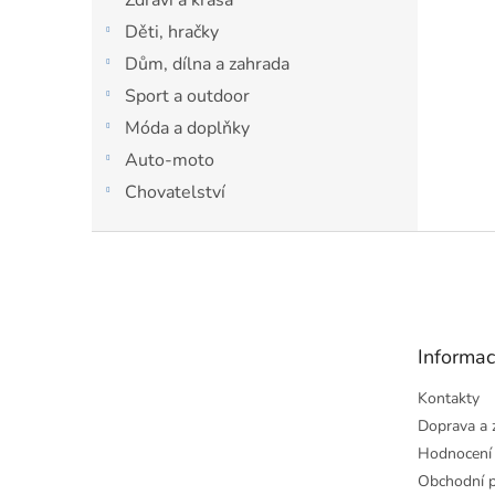
Děti, hračky
Dům, dílna a zahrada
Sport a outdoor
Móda a doplňky
Auto-moto
Chovatelství
Z
á
p
a
t
Informac
í
Kontakty
Doprava a 
Hodnocení
Obchodní 