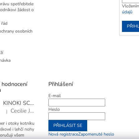
rávu spotřebitele
Vložením
odníkovi žádost o
údajů
 řád
PŘIHL
chrany osobních
ží
návka
í hodnocení
Přihlášení
ů
E-mail
KINOKI SC1006 Detoxikační náplasti, 1 balení - 10 ks
Heslo
Cecilie Janotová
|
Hodnocení produktu je 4 z 5 hvězdiček.
er i otoky kotníku
PŘIHLÁSIT SE
elkové i lehčí nohy
Nová registrace
Zapomenuté heslo
oručuji všem