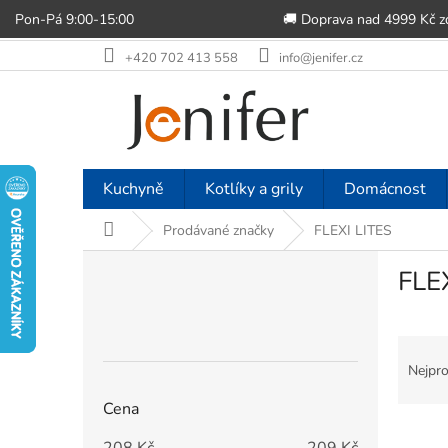
Pon-Pá 9:00-15:00
🚚 Doprava nad 4999 Kč 
Přejít
+420 702 413 558
info@jenifer.cz
na
obsah
Kuchyně
Kotlíky a grily
Domácnost
Domů
Prodávané značky
FLEXI LITES
P
FLE
o
s
t
Ř
r
a
a
Nejpro
z
n
Cena
e
n
V
n
í