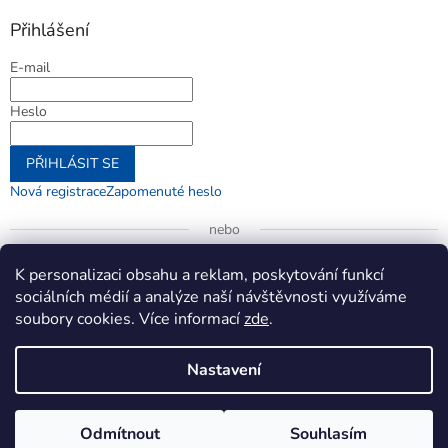
Přihlášení
E-mail
Heslo
PŘIHLÁSIT SE
Nová registrace
Zapomenuté heslo
nebo
Přihlásit se přes Google
K personalizaci obsahu a reklam, poskytování funkcí
sociálních médií a analýze naší návštěvnosti využíváme
soubory cookies. Více informací
zde
.
Vytvořil Shoptet
Nastavení
Copyright 2026
jenifer.cz
. Všechna práva vyhrazena.
Upravit
Odmítnout
Souhlasím
nastavení cookies