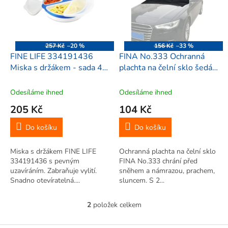
i
r
s
o
p
d
r
u
o
k
257 Kč
–20 %
156 Kč
–33 %
d
t
FINE LIFE 334191436
FINA No.333 Ochranná
u
ů
Miska s držákem - sada 4
plachta na čelní sklo šedá,
k
ks 18,7 x 9 cm / 11,5x8,5
145 x 70 cm
t
cm
Odesíláme ihned
Odesíláme ihned
ů
205 Kč
104 Kč
Do košíku
Do košíku
Miska s držákem FINE LIFE
Ochranná plachta na čelní sklo
334191436 s pevným
FINA No.333 chrání před
uzavíráním. Zabraňuje vylití.
sněhem a námrazou, prachem,
Snadno otevíratelná....
sluncem. S 2...
2
položek celkem
O
v