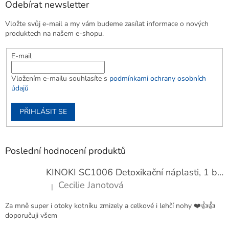
Odebírat newsletter
Vložte svůj e-mail a my vám budeme zasílat informace o nových
produktech na našem e-shopu.
E-mail
Vložením e-mailu souhlasíte s
podmínkami ochrany osobních
údajů
PŘIHLÁSIT SE
Poslední hodnocení produktů
KINOKI SC1006 Detoxikační náplasti, 1 balení - 10 ks
Cecilie Janotová
|
Hodnocení produktu je 4 z 5 hvězdiček.
Za mně super i otoky kotníku zmizely a celkové i lehčí nohy ❤️👍👍
doporučuji všem