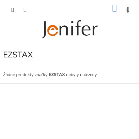
Přejít
NÁKU
na
obsah
KOŠÍK
EZSTAX
Žádné produkty značky
EZSTAX
nebyly nalezeny...
Z
á
p
a
t
í