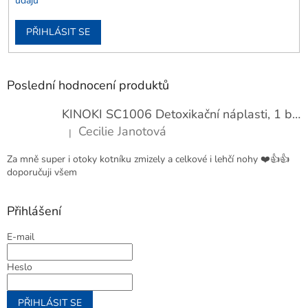
údajů
PŘIHLÁSIT SE
Poslední hodnocení produktů
KINOKI SC1006 Detoxikační náplasti, 1 balení - 10 ks
Cecilie Janotová
|
Hodnocení produktu je 4 z 5 hvězdiček.
Za mně super i otoky kotníku zmizely a celkové i lehčí nohy ❤️👍👍
doporučuji všem
Přihlášení
E-mail
Heslo
PŘIHLÁSIT SE