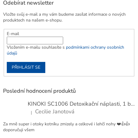
Odebírat newsletter
Vložte svůj e-mail a my vám budeme zasílat informace o nových
produktech na našem e-shopu.
E-mail
Vložením e-mailu souhlasíte s
podmínkami ochrany osobních
údajů
PŘIHLÁSIT SE
Poslední hodnocení produktů
KINOKI SC1006 Detoxikační náplasti, 1 balení - 10 ks
Cecilie Janotová
|
Hodnocení produktu je 4 z 5 hvězdiček.
Za mně super i otoky kotníku zmizely a celkové i lehčí nohy ❤️👍👍
doporučuji všem