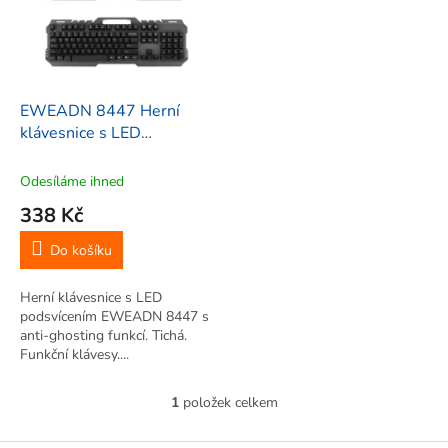
i
r
s
o
p
d
r
u
o
k
d
t
EWEADN 8447 Herní
u
ů
klávesnice s LED
k
podsvícením Windows
t
XP/Vista /7/8/8.1/10
Odesíláme ihned
ů
338 Kč
Do košíku
Herní klávesnice s LED
podsvícením EWEADN 8447 s
anti-ghosting funkcí. Tichá.
Funkční klávesy....
1
položek celkem
O
v