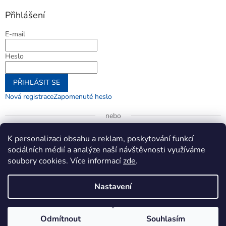
Přihlášení
E-mail
Heslo
PŘIHLÁSIT SE
Nová registrace
Zapomenuté heslo
nebo
Přihlásit se přes Google
K personalizaci obsahu a reklam, poskytování funkcí
sociálních médií a analýze naší návštěvnosti využíváme
soubory cookies. Více informací
zde
.
Vytvořil Shoptet
Nastavení
Copyright 2026
jenifer.cz
. Všechna práva vyhrazena.
Upravit
Odmítnout
Souhlasím
nastavení cookies