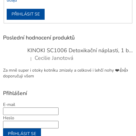
údajů
PŘIHLÁSIT SE
Poslední hodnocení produktů
KINOKI SC1006 Detoxikační náplasti, 1 balení - 10 ks
Cecilie Janotová
|
Hodnocení produktu je 4 z 5 hvězdiček.
Za mně super i otoky kotníku zmizely a celkové i lehčí nohy ❤️👍👍
doporučuji všem
Přihlášení
E-mail
Heslo
PŘIHLÁSIT SE