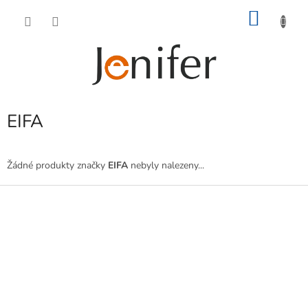
Přejít
NÁKU
na
obsah
KOŠÍK
EIFA
Žádné produkty značky
EIFA
nebyly nalezeny...
Z
á
p
a
t
í