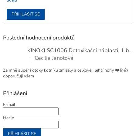
údajů
PŘIHLÁSIT SE
Poslední hodnocení produktů
KINOKI SC1006 Detoxikační náplasti, 1 balení - 10 ks
Cecilie Janotová
|
Hodnocení produktu je 4 z 5 hvězdiček.
Za mně super i otoky kotníku zmizely a celkové i lehčí nohy ❤️👍👍
doporučuji všem
Přihlášení
E-mail
Heslo
PŘIHLÁSIT SE