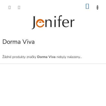
Přejít
NÁKU
na
obsah
KOŠÍK
Dorma Viva
Žádné produkty značky
Dorma Viva
nebyly nalezeny...
Z
á
p
a
t
í