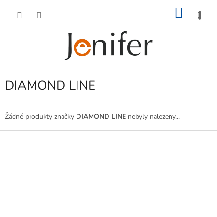
Přejít
NÁKU
na
obsah
KOŠÍK
DIAMOND LINE
Žádné produkty značky
DIAMOND LINE
nebyly nalezeny...
Z
á
p
a
t
í