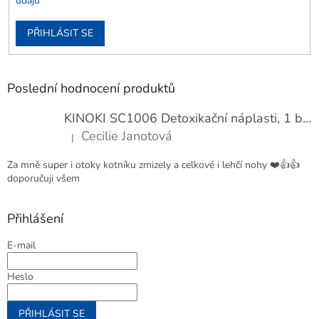
údajů
PŘIHLÁSIT SE
Poslední hodnocení produktů
KINOKI SC1006 Detoxikační náplasti, 1 balení - 10 ks
Cecilie Janotová
|
Hodnocení produktu je 4 z 5 hvězdiček.
Za mně super i otoky kotníku zmizely a celkové i lehčí nohy ❤️👍👍
doporučuji všem
Přihlášení
E-mail
Heslo
PŘIHLÁSIT SE