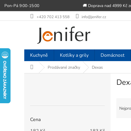
Pon-Pá 9:00-15:00
🚚 Doprava nad 4999 Kč 
Přejít
+420 702 413 558
info@jenifer.cz
na
obsah
Kuchyně
Kotlíky a grily
Domácnost
Domů
Prodávané značky
Dexas
P
Dex
o
s
t
Ř
r
a
a
Nejpro
z
n
Cena
e
n
V
n
í