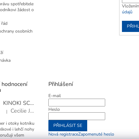
rávu spotřebitele
Vložením
odníkovi žádost o
údajů
 řád
PŘIHL
chrany osobních
ží
návka
í hodnocení
Přihlášení
ů
E-mail
KINOKI SC1006 Detoxikační náplasti, 1 balení - 10 ks
Heslo
Cecilie Janotová
|
Hodnocení produktu je 4 z 5 hvězdiček.
er i otoky kotníku
PŘIHLÁSIT SE
elkové i lehčí nohy
Nová registrace
Zapomenuté heslo
oručuji všem