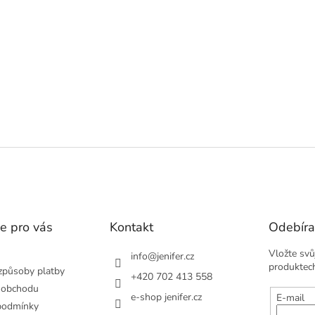
v
l
á
d
a
c
í
p
r
v
k
y
v
ý
p
i
s
e pro vás
Kontakt
Odebíra
u
Vložte svů
info
@
jenifer.cz
produktec
způsoby platby
+420 702 413 558
 obchodu
e-shop jenifer.cz
E-mail
podmínky