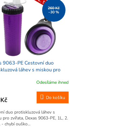
260 Kč
–30 %
s 9063-PE Cestovní duo
skluzová láhev s miskou pro
ta, 1L, fialová - 2. TŘÍDA
Odesíláme ihned
Do košíku
 Kč
ní duo protiskluzová láhev s
 pro zvířata, Dexas 9063-PE, 1L, 2.
- chybí ouško...
O