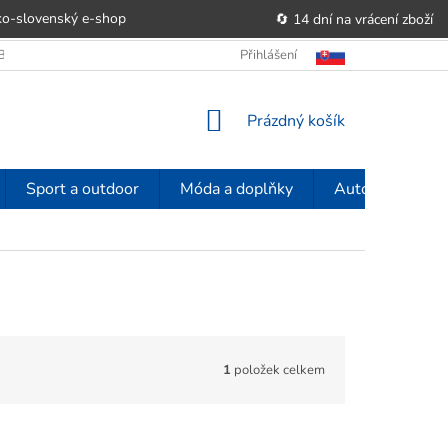
o-slovenský e‑shop
🔄 14 dní na vrácení zboží
OBCHODU
OBCHODNÍ PODMÍNKY
Přihlášení
POUČENÍ O PRÁVU SPOTŘE
NÁKUPNÍ
Prázdný košík
KOŠÍK
Sport a outdoor
Móda a doplňky
Auto-moto
1
položek celkem