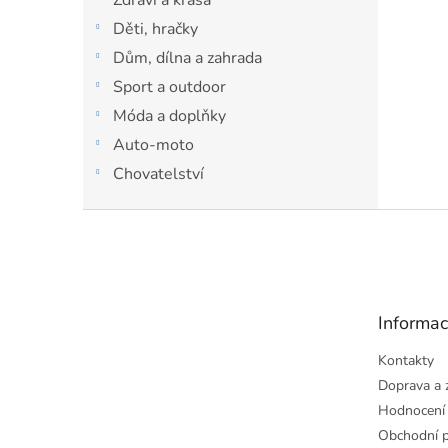
Děti, hračky
Dům, dílna a zahrada
Sport a outdoor
Móda a doplňky
Auto-moto
Chovatelství
Z
á
p
a
t
Informac
í
Kontakty
Doprava a 
Hodnocení
Obchodní 