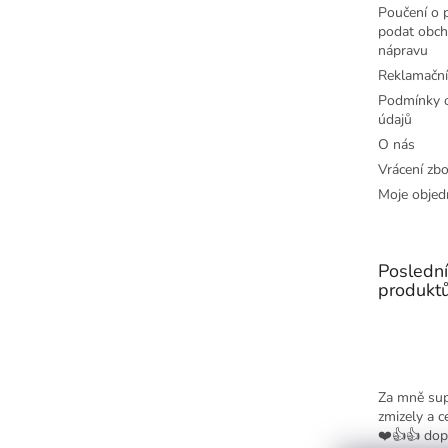
Poučení o p
podat obch
nápravu
Reklamační
Podmínky o
údajů
O nás
Vrácení zbo
Moje objed
Posledn
produkt
Za mně sup
zmizely a c
❤️👍👍 dop