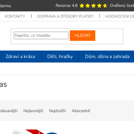
Recenze 4.8
Ověřený česk
zdarma
KONTAKTY
DOPRAVA A ZPŮSOBY PLATBY
HODNOCENÍ 
HLEDAT
Zdraví a krása
Děti, hračky
Dům, dílna a zahrada
as
dávanější
Nejlevnější
Nejdražší
Abecedně