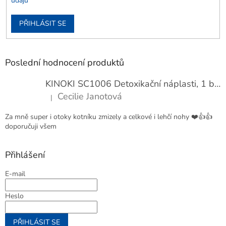
údajů
PŘIHLÁSIT SE
Poslední hodnocení produktů
KINOKI SC1006 Detoxikační náplasti, 1 balení - 10 ks
Cecilie Janotová
|
Hodnocení produktu je 4 z 5 hvězdiček.
Za mně super i otoky kotníku zmizely a celkové i lehčí nohy ❤️👍👍
doporučuji všem
Přihlášení
E-mail
Heslo
PŘIHLÁSIT SE