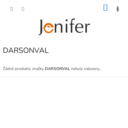
Přejít
NÁKU
na
obsah
KOŠÍK
DARSONVAL
Žádné produkty značky
DARSONVAL
nebyly nalezeny...
Z
á
p
a
t
í