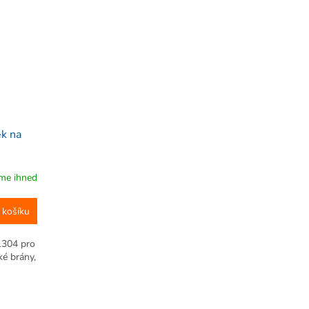
k na
me ihned
 košíku
1304 pro
ké brány,