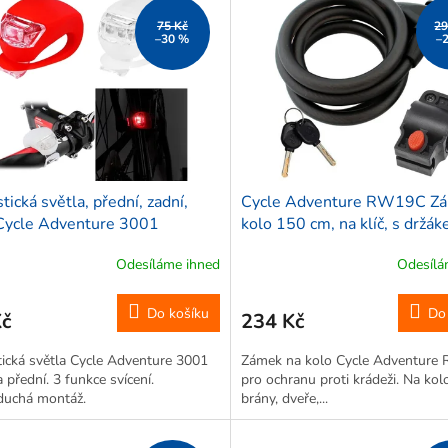
75 Kč
29
–30 %
–
stická světla, přední, zadní,
Cycle Adventure RW19C Zá
Cycle Adventure 3001
kolo 150 cm, na klíč, s držák
černý
Odesíláme ihned
Odesílá
Do košíku
Do
Kč
234 Kč
tická světla Cycle Adventure 3001
Zámek na kolo Cycle Adventur
a přední. 3 funkce svícení.
pro ochranu proti krádeži. Na kolo
duchá montáž.
brány, dveře,...