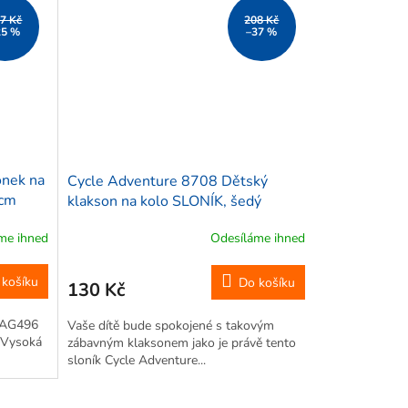
7 Kč
208 Kč
25 %
–37 %
nek na
Cycle Adventure 8708 Dětský
4cm
klakson na kolo SLONÍK, šedý
me ihned
Odesíláme ihned
 košíku
Do košíku
130 Kč
e AG496
Vaše dítě bude spokojené s takovým
 Vysoká
zábavným klaksonem jako je právě tento
sloník Cycle Adventure...