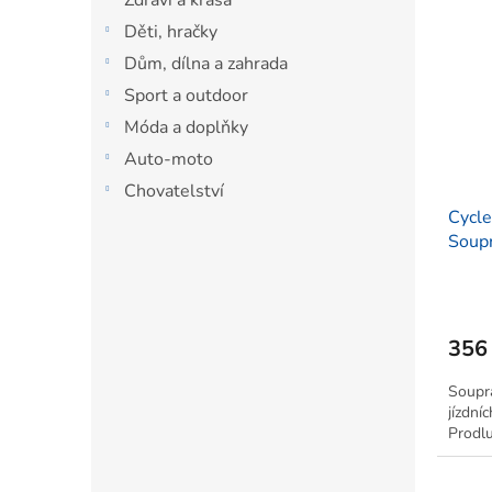
Děti, hračky
Dům, dílna a zahrada
Sport a outdoor
Móda a doplňky
Auto-moto
Chovatelství
Cycl
Soupr
356
Soupra
jízdní
Prodlu