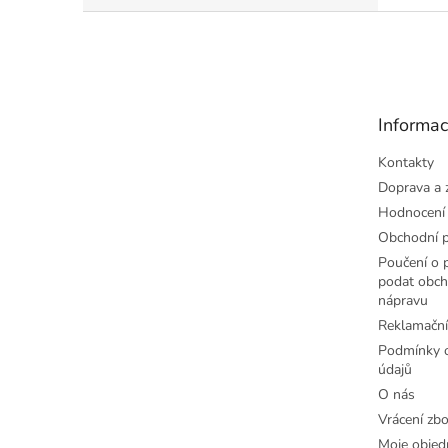
Z
á
p
a
t
Informac
í
Kontakty
Doprava a 
Hodnocení
Obchodní 
Poučení o p
podat obch
nápravu
Reklamační
Podmínky o
údajů
O nás
Vrácení zbo
Moje objed