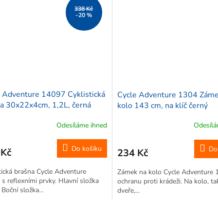
338 Kč
–20 %
 Adventure 14097 Cyklistická
Cycle Adventure 1304 Záme
a 30x22x4cm, 1,2L, černá
kolo 143 cm, na klíč černý
Odesíláme ihned
Odesílá
Do košíku
Do
 Kč
234 Kč
tická brašna Cycle Adventure
Zámek na kolo Cycle Adventure 
s reflexními prvky. Hlavní složka
ochranu proti krádeži. Na kolo, ta
 Boční složka...
dveře,...
O