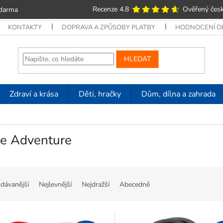
Recenze 4.8
Ověřený česk
zdarma
KONTAKTY
DOPRAVA A ZPŮSOBY PLATBY
HODNOCENÍ 
HLEDAT
Zdraví a krása
Děti, hračky
Dům, dílna a zahrada
le Adventure
dávanější
Nejlevnější
Nejdražší
Abecedně