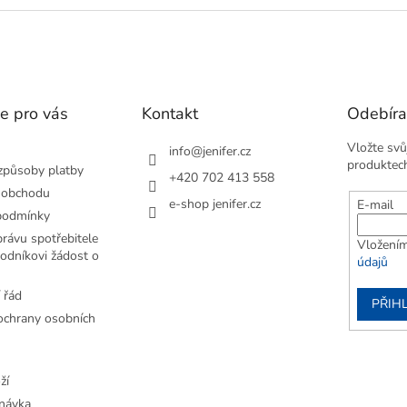
v
l
á
d
a
c
í
e pro vás
Kontakt
Odebíra
p
r
Vložte svů
info
@
jenifer.cz
v
produktec
způsoby platby
+420 702 413 558
k
 obchodu
y
e-shop jenifer.cz
E-mail
v
podmínky
ý
rávu spotřebitele
Vložením
p
odníkovi žádost o
údajů
i
s
 řád
u
PŘIHL
chrany osobních
ží
návka