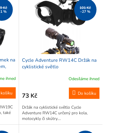
9 Kč
101 Kč
21 %
–27 %
mek na
Cycle Adventure RW14C Držák na
em,
cyklistické světlo
me ihned
Odesíláme ihned
 košíku
Do košíku
73 Kč
e RW19C
Držák na cyklistické světlo Cycle
, také
Adventure RW14C určený pro kola,
motocykly či skútry....