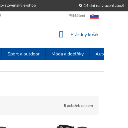
o-slovenský e‑shop
🔄 14 dní na vrácení zboží
OBCHODU
OBCHODNÍ PODMÍNKY
Přihlášení
POUČENÍ O PRÁVU SPOTŘE
NÁKUPNÍ
Prázdný košík
KOŠÍK
Sport a outdoor
Móda a doplňky
Auto-moto
8
položek celkem