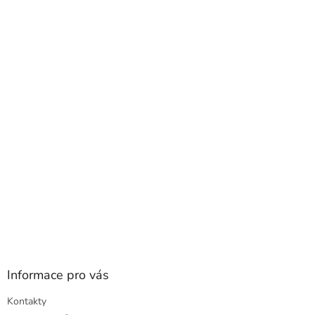
l
Z
á
á
d
p
a
a
c
t
í
í
p
r
v
k
y
v
ý
p
i
s
u
Informace pro vás
Kontakty