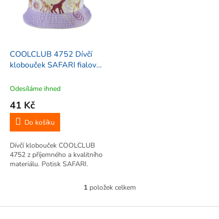
i
r
s
o
p
d
r
u
o
k
d
t
COOLCLUB 4752 Dívčí
u
ů
klobouček SAFARI fialová
k
48 cm
t
Odesíláme ihned
ů
41 Kč
Do košíku
Dívčí klobouček COOLCLUB
4752 z příjemného a kvalitního
materiálu. Potisk SAFARI.
1
položek celkem
O
v
l
Z