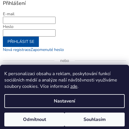
Přihlášení
E-mail
Heslo
PŘIHLÁSIT SE
Nová registrace
Zapomenuté heslo
nebo
Přihlásit se přes Google
K personalizaci obsahu a reklam, poskytování funkcí
sociálních médií a analýze naší návštěvnosti využíváme
soubory cookies. Více informací
zde
.
Vytvořil Shoptet
Nastavení
Copyright 2026
jenifer.cz
. Všechna práva vyhrazena.
Upravit
Odmítnout
Souhlasím
nastavení cookies