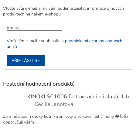
Vložte svůj e-mail a my vám budeme zasílat informace o nových
produktech na našem e-shopu.
E-mail
Vložením e-mailu souhlasíte s
podmínkami ochrany osobních
údajů
PŘIHLÁSIT SE
Poslední hodnocení produktů
KINOKI SC1006 Detoxikační náplasti, 1 balení - 10 ks
Cecilie Janotová
|
Hodnocení produktu je 4 z 5 hvězdiček.
Za mně super i otoky kotníku zmizely a celkové i lehčí nohy ❤️👍👍
doporučuji všem