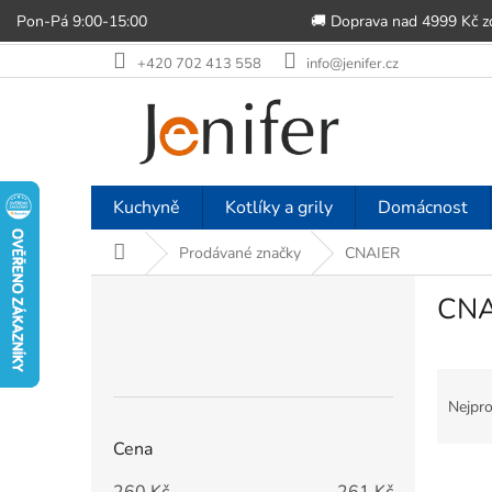
Pon-Pá 9:00-15:00
🚚 Doprava nad 4999 Kč 
Přejít
+420 702 413 558
info@jenifer.cz
na
obsah
Kuchyně
Kotlíky a grily
Domácnost
Domů
Prodávané značky
CNAIER
P
CNA
o
s
t
Ř
r
a
a
Nejpro
z
n
Cena
e
n
V
n
í