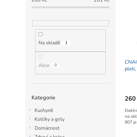
260
Kč
261
Kč
ý
í
p
p
p
a
i
r
n
s
o
e
p
d
l
r
u
o
k
Na skladě
1
d
t
u
ů
k
CNAIE
Akce
0
t
pleti,
ů
12ks
Přeskočit
Kategorie
260
kategorie
Kuchyně
Elektri
na obl
Kotlíky a grily
807 je 
Domácnost
Zdraví a krása