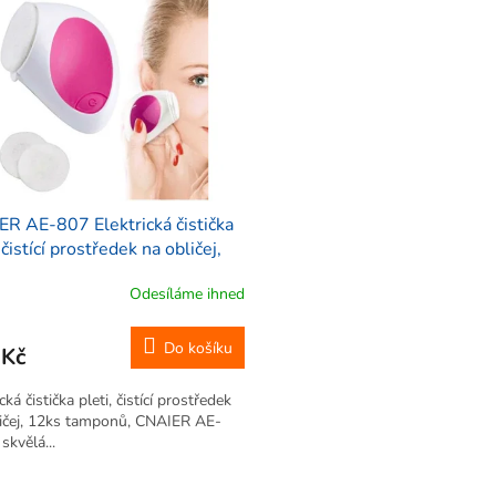
R AE-807 Elektrická čistička
 čistící prostředek na obličej,
 tamponů
Odesíláme ihned
Do košíku
 Kč
cká čistička pleti, čistící prostředek
ičej, 12ks tamponů, CNAIER AE-
skvělá...
O