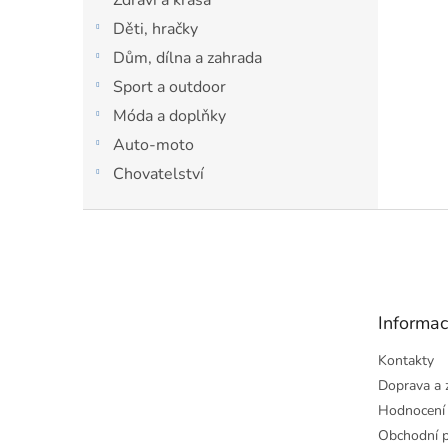
Děti, hračky
Dům, dílna a zahrada
Sport a outdoor
Móda a doplňky
Auto-moto
Chovatelství
Z
á
p
a
t
Informac
í
Kontakty
Doprava a 
Hodnocení
Obchodní 