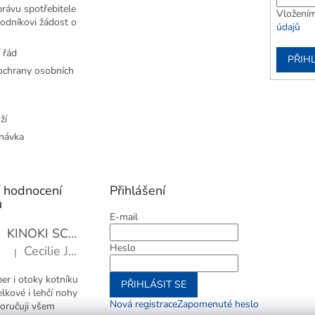
rávu spotřebitele
Vložením
odníkovi žádost o
údajů
 řád
PŘIHL
chrany osobních
ží
návka
í hodnocení
Přihlášení
ů
E-mail
KINOKI SC1006 Detoxikační náplasti, 1 balení - 10 ks
Heslo
Cecilie Janotová
|
Hodnocení produktu je 4 z 5 hvězdiček.
er i otoky kotníku
PŘIHLÁSIT SE
elkové i lehčí nohy
Nová registrace
Zapomenuté heslo
oručuji všem