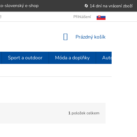
o-slovenský e‑shop
🔄 14 dní na vrácení zboží
OBCHODU
OBCHODNÍ PODMÍNKY
Přihlášení
POUČENÍ O PRÁVU SPOTŘE
NÁKUPNÍ
Prázdný košík
KOŠÍK
Sport a outdoor
Móda a doplňky
Auto-moto
1
položek celkem