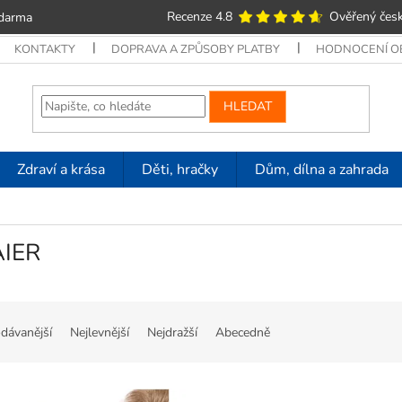
Recenze 4.8
Ověřený česk
zdarma
KONTAKTY
DOPRAVA A ZPŮSOBY PLATBY
HODNOCENÍ 
HLEDAT
Zdraví a krása
Děti, hračky
Dům, dílna a zahrada
IER
dávanější
Nejlevnější
Nejdražší
Abecedně