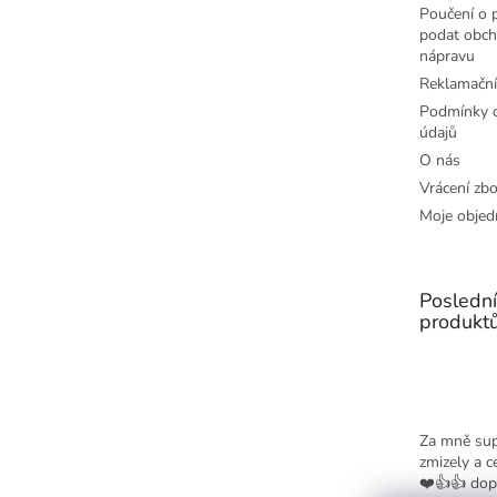
Poučení o p
podat obch
nápravu
Reklamační
Podmínky o
údajů
O nás
Vrácení zbo
Moje objed
Posledn
produkt
Za mně sup
zmizely a c
❤️👍👍 dop