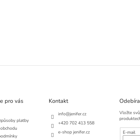
v
l
á
d
a
c
í
p
r
v
k
y
v
ý
p
i
s
e pro vás
Kontakt
Odebíra
u
Vložte svů
info
@
jenifer.cz
produktec
způsoby platby
+420 702 413 558
 obchodu
e-shop jenifer.cz
E-mail
podmínky