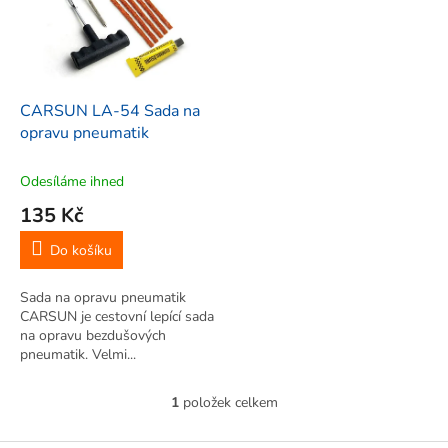
i
r
s
o
p
d
r
u
o
k
d
t
CARSUN LA-54 Sada na
u
ů
opravu pneumatik
k
t
Odesíláme ihned
ů
135 Kč
Do košíku
Sada na opravu pneumatik
CARSUN je cestovní lepící sada
na opravu bezdušových
pneumatik. Velmi...
1
položek celkem
O
v