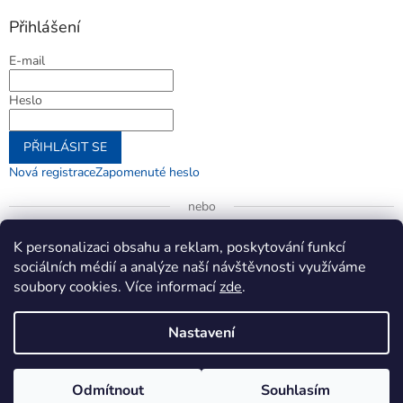
Přihlášení
E-mail
Heslo
PŘIHLÁSIT SE
Nová registrace
Zapomenuté heslo
nebo
Přihlásit se přes Google
K personalizaci obsahu a reklam, poskytování funkcí
sociálních médií a analýze naší návštěvnosti využíváme
soubory cookies. Více informací
zde
.
Vytvořil Shoptet
Nastavení
Copyright 2026
jenifer.cz
. Všechna práva vyhrazena.
Upravit
Odmítnout
Souhlasím
nastavení cookies