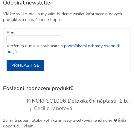
Odebírat newsletter
Vložte svůj e-mail a my vám budeme zasílat informace o nových
produktech na našem e-shopu.
E-mail
Vložením e-mailu souhlasíte s
podmínkami ochrany osobních
údajů
PŘIHLÁSIT SE
Poslední hodnocení produktů
KINOKI SC1006 Detoxikační náplasti, 1 balení - 10 ks
Cecilie Janotová
|
Hodnocení produktu je 4 z 5 hvězdiček.
Za mně super i otoky kotníku zmizely a celkové i lehčí nohy ❤️👍👍
doporučuji všem