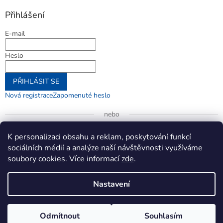
Přihlášení
E-mail
Heslo
PŘIHLÁSIT SE
Nová registrace
Zapomenuté heslo
nebo
Přihlásit se přes Google
K personalizaci obsahu a reklam, poskytování funkcí
sociálních médií a analýze naší návštěvnosti využíváme
soubory cookies. Více informací
zde
.
Vytvořil Shoptet
Nastavení
Copyright 2026
jenifer.cz
. Všechna práva vyhrazena.
Upravit
Odmítnout
Souhlasím
nastavení cookies