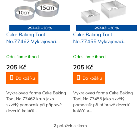
i
r
s
o
p
d
r
u
o
k
257 Kč
–20 %
257 Kč
–20 %
d
t
Cake Baking Tool
Cake Baking Tool
u
ů
No.77462 Vykrajovací
No.77455 Vykrajovací
k
forma, 3 ks Kruh
forma 3 ks Čtverec
t
Odesíláme ihned
Odesíláme ihned
ů
205 Kč
205 Kč
Do košíku
Do košíku
Vykrajovací forma Cake Baking
Vykrajovací forma Cake Baking
Tool No.77462 kruh jako
Tool No.77455 jako skvělý
skvělý pomocník při přípravě
pomocník při přípravě dezertů
dezertů koláčů...
koláčů a...
2
položek celkem
O
v