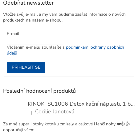
Odebírat newsletter
Vložte svůj e-mail a my vám budeme zasílat informace o nových
produktech na našem e-shopu.
E-mail
Vložením e-mailu souhlasíte s
podmínkami ochrany osobních
údajů
PŘIHLÁSIT SE
Poslední hodnocení produktů
KINOKI SC1006 Detoxikační náplasti, 1 balení - 10 ks
Cecilie Janotová
|
Hodnocení produktu je 4 z 5 hvězdiček.
Za mně super i otoky kotníku zmizely a celkové i lehčí nohy ❤️👍👍
doporučuji všem