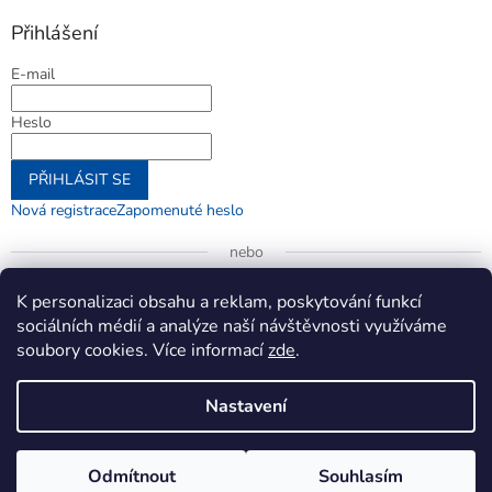
Přihlášení
E-mail
Heslo
PŘIHLÁSIT SE
Nová registrace
Zapomenuté heslo
nebo
Přihlásit se přes Google
K personalizaci obsahu a reklam, poskytování funkcí
sociálních médií a analýze naší návštěvnosti využíváme
soubory cookies. Více informací
zde
.
Vytvořil Shoptet
Nastavení
Copyright 2026
jenifer.cz
. Všechna práva vyhrazena.
Upravit
Odmítnout
Souhlasím
nastavení cookies