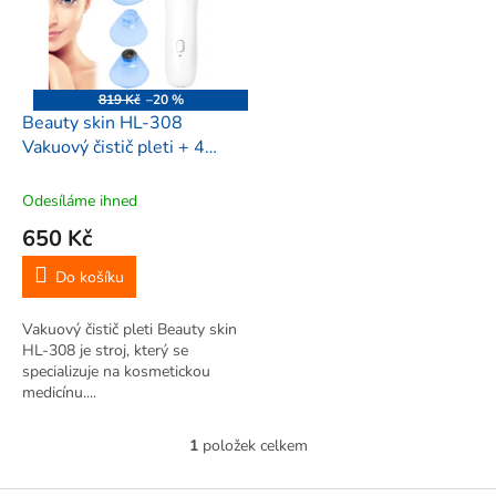
i
r
s
o
p
d
r
u
o
k
819 Kč
–20 %
d
t
Beauty skin HL-308
u
ů
Vakuový čistič pleti + 4
k
nástavce
t
Odesíláme ihned
ů
650 Kč
Do košíku
Vakuový čistič pleti Beauty skin
HL-308 je stroj, který se
specializuje na kosmetickou
medicínu....
1
položek celkem
O
v