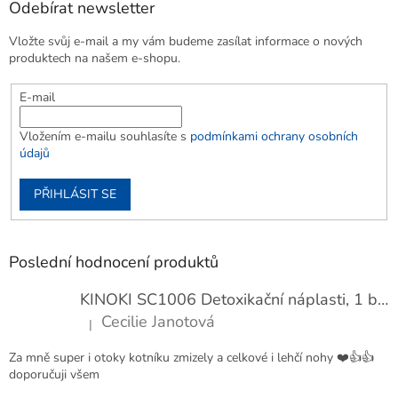
Odebírat newsletter
Vložte svůj e-mail a my vám budeme zasílat informace o nových
produktech na našem e-shopu.
E-mail
Vložením e-mailu souhlasíte s
podmínkami ochrany osobních
údajů
PŘIHLÁSIT SE
Poslední hodnocení produktů
KINOKI SC1006 Detoxikační náplasti, 1 balení - 10 ks
Cecilie Janotová
|
Hodnocení produktu je 4 z 5 hvězdiček.
Za mně super i otoky kotníku zmizely a celkové i lehčí nohy ❤️👍👍
doporučuji všem