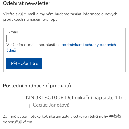
Odebírat newsletter
Vložte svůj e-mail a my vám budeme zasílat informace o nových
produktech na našem e-shopu.
E-mail
Vložením e-mailu souhlasíte s
podmínkami ochrany osobních
údajů
PŘIHLÁSIT SE
Poslední hodnocení produktů
KINOKI SC1006 Detoxikační náplasti, 1 balení - 10 ks
Cecilie Janotová
|
Hodnocení produktu je 4 z 5 hvězdiček.
Za mně super i otoky kotníku zmizely a celkové i lehčí nohy ❤️👍👍
doporučuji všem