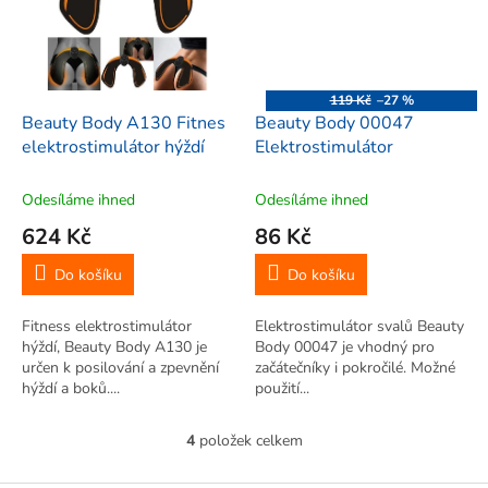
119 Kč
–27 %
Beauty Body A130 Fitnes
Beauty Body 00047
elektrostimulátor hýždí
Elektrostimulátor
Odesíláme ihned
Odesíláme ihned
624 Kč
86 Kč
Do košíku
Do košíku
Fitness elektrostimulátor
Elektrostimulátor svalů Beauty
hýždí, Beauty Body A130 je
Body 00047 je vhodný pro
určen k posilování a zpevnění
začátečníky i pokročilé. Možné
hýždí a boků....
použití...
4
položek celkem
O
v