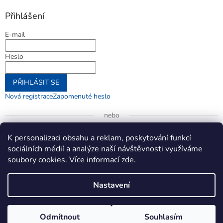
Přihlášení
E-mail
Heslo
PŘIHLÁSIT SE
Nová registrace
Zapomenuté heslo
nebo
Přihlásit se přes Google
K personalizaci obsahu a reklam, poskytování funkcí
sociálních médií a analýze naší návštěvnosti využíváme
soubory cookies. Více informací
zde
.
Vytvořil Shoptet
Nastavení
Copyright 2026
jenifer.cz
. Všechna práva vyhrazena.
Upravit
Odmítnout
Souhlasím
nastavení cookies