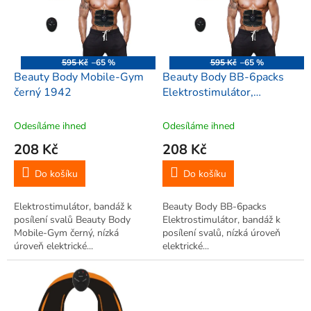
i
r
s
o
p
d
r
u
o
k
595 Kč
–65 %
595 Kč
–65 %
d
t
Beauty Body Mobile-Gym
Beauty Body BB-6packs
u
ů
černý 1942
Elektrostimulátor,
k
elektrická stimulace svalů
t
pro štíhlý pas
Odesíláme ihned
Odesíláme ihned
ů
208 Kč
208 Kč
Do košíku
Do košíku
Elektrostimulátor, bandáž k
Beauty Body BB-6packs
posílení svalů Beauty Body
Elektrostimulátor, bandáž k
Mobile-Gym černý, nízká
posílení svalů, nízká úroveň
úroveň elektrické...
elektrické...