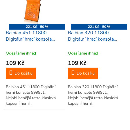
221 Kč
–50 %
221 Kč
–50 %
Baibian 451.11800
Baibian 320.11800
Digitální hrací konzola
Digitální hrací konzola
9999v1, LCD displej,
9999v1, LCD displej,
oranžová
zelená
Odesíláme ihned
Odesíláme ihned
109 Kč
109 Kč
Do košíku
Do košíku
Baibian 451.11800 Digitální
Baibian 320.11800 Digitální
herní konzole 9999v1.
herní konzole 9999v1.
Nejoblíbenější retro klasická
Nejoblíbenější retro klasická
kapesní herní...
kapesní herní...