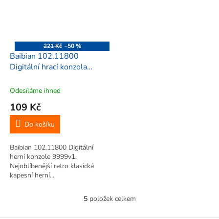
221 Kč
–50 %
Baibian 102.11800
Digitální hrací konzola
9999v1, LCD displej,
modrá
Odesíláme ihned
109 Kč
Do košíku
Baibian 102.11800 Digitální
herní konzole 9999v1.
Nejoblíbenější retro klasická
kapesní herní...
5
položek celkem
O
v