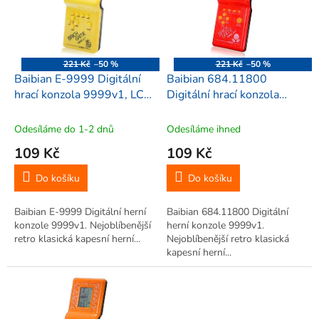
i
r
s
o
p
d
r
u
o
k
221 Kč
–50 %
221 Kč
–50 %
d
t
Baibian E-9999 Digitální
Baibian 684.11800
u
ů
hrací konzola 9999v1, LCD
Digitální hrací konzola
k
displej, žlutá
9999v1, LCD displej,
t
červená
Odesíláme do 1-2 dnů
Odesíláme ihned
ů
109 Kč
109 Kč
Do košíku
Do košíku
Baibian E-9999 Digitální herní
Baibian 684.11800 Digitální
konzole 9999v1. Nejoblíbenější
herní konzole 9999v1.
retro klasická kapesní herní...
Nejoblíbenější retro klasická
kapesní herní...