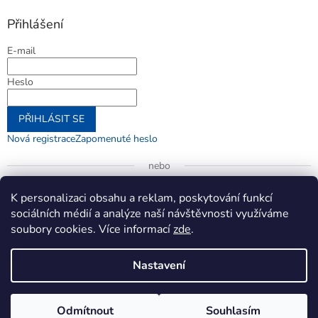
Přihlášení
E-mail
Heslo
PŘIHLÁSIT SE
Nová registrace
Zapomenuté heslo
nebo
Přihlásit se přes Google
K personalizaci obsahu a reklam, poskytování funkcí
sociálních médií a analýze naší návštěvnosti využíváme
soubory cookies. Více informací
zde
.
Vytvořil Shoptet
Nastavení
Copyright 2026
jenifer.cz
. Všechna práva vyhrazena.
Upravit
Odmítnout
Souhlasím
nastavení cookies