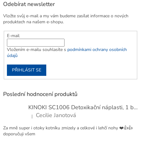
Odebírat newsletter
Vložte svůj e-mail a my vám budeme zasílat informace o nových
produktech na našem e-shopu.
E-mail
Vložením e-mailu souhlasíte s
podmínkami ochrany osobních
údajů
PŘIHLÁSIT SE
Poslední hodnocení produktů
KINOKI SC1006 Detoxikační náplasti, 1 balení - 10 ks
Cecilie Janotová
|
Hodnocení produktu je 4 z 5 hvězdiček.
Za mně super i otoky kotníku zmizely a celkové i lehčí nohy ❤️👍👍
doporučuji všem