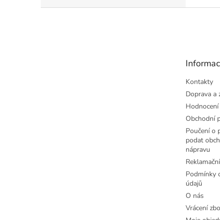
Z
á
p
a
t
Informac
í
Kontakty
Doprava a 
Hodnocení
Obchodní 
Poučení o p
podat obch
nápravu
Reklamační
Podmínky o
údajů
O nás
Vrácení zbo