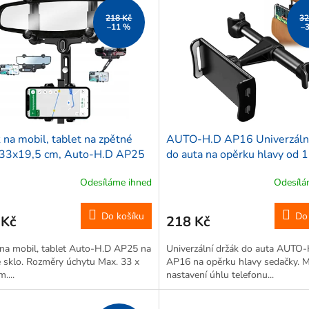
218 Kč
32
–11 %
–
 na mobil, tablet na zpětné
AUTO-H.D AP16 Univerzální
, 33x19,5 cm, Auto-H.D AP25
do auta na opěrku hlavy od 
20,6 cm, černá
Odesíláme ihned
Odesílá
Do košíku
Do
 Kč
218 Kč
na mobil, tablet Auto-H.D AP25 na
Univerzální držák do auta AUTO
 sklo. Rozměry úchytu Max. 33 x
AP16 na opěrku hlavy sedačky. 
....
nastavení úhlu telefonu...