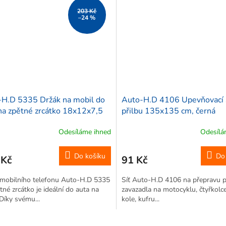
203 Kč
–24 %
H.D 5335 Držák na mobil do
Auto-H.D 4106 Upevňovací s
na zpětné zrcátko 18x12x7,5
přilbu 135x135 cm, černá
Odesíláme ihned
Odesílá
Do košíku
Do
 Kč
91 Kč
 mobilního telefonu Auto-H.D 5335
Síť Auto-H.D 4106 na přepravu př
tné zrcátko je ideální do auta na
zavazadla na motocyklu, čtyřkolce
 Díky svému...
kole, kufru...
O