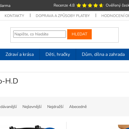
Recenze 4.8
Ověřený česk
zdarma
KONTAKTY
DOPRAVA A ZPŮSOBY PLATBY
HODNOCENÍ 
HLEDAT
Zdraví a krása
Děti, hračky
Dům, dílna a zahrada
o-H.D
dávanější
Nejlevnější
Nejdražší
Abecedně