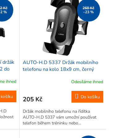
2 Kč
268 Kč
32 %
–23 %
 držák
AUTO-H.D 5337 Držák mobilního
12 do
telefonu na kolo 18x9 cm, černý
me ihned
Odesíláme ihned
 košíku
Do košíku
205 Kč
-H.D
Držák mobilního telefonu na řídítka
Možnost
AUTO-H.D 5337 vám umožní používat
telefon během tréninku nebo...