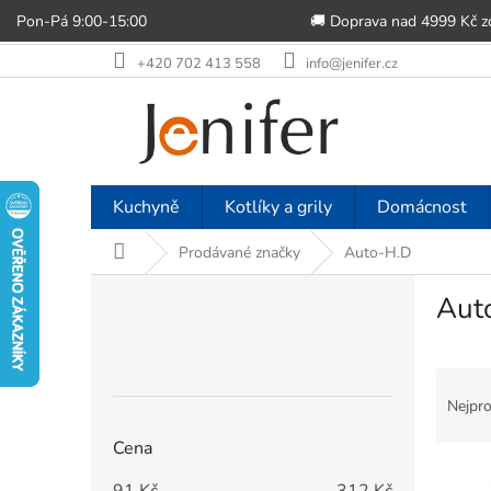
Pon-Pá 9:00-15:00
🚚 Doprava nad 4999 Kč 
Přejít
+420 702 413 558
info@jenifer.cz
na
obsah
Kuchyně
Kotlíky a grily
Domácnost
Domů
Prodávané značky
Auto-H.D
P
Aut
o
s
t
Ř
r
a
a
Nejpro
z
n
Cena
e
n
V
n
í