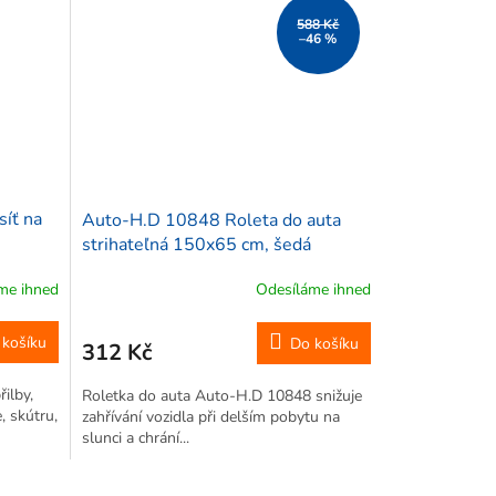
588 Kč
–46 %
íť na
Auto-H.D 10848 Roleta do auta
strihateľná 150x65 cm, šedá
me ihned
Odesíláme ihned
 košíku
Do košíku
312 Kč
ilby,
Roletka do auta Auto-H.D 10848 snižuje
, skútru,
zahřívání vozidla při delším pobytu na
slunci a chrání...