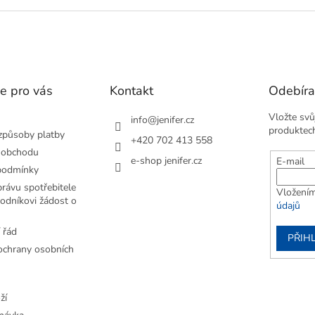
v
l
á
d
a
c
í
e pro vás
Kontakt
Odebíra
p
r
Vložte svů
info
@
jenifer.cz
v
produktec
způsoby platby
+420 702 413 558
k
 obchodu
y
e-shop jenifer.cz
E-mail
v
podmínky
ý
rávu spotřebitele
Vložením
p
odníkovi žádost o
údajů
i
s
 řád
u
PŘIHL
chrany osobních
ží