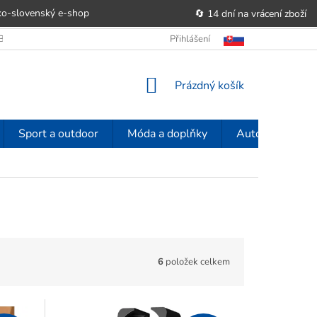
o-slovenský e‑shop
🔄 14 dní na vrácení zboží
OBCHODU
OBCHODNÍ PODMÍNKY
Přihlášení
POUČENÍ O PRÁVU SPOTŘE
NÁKUPNÍ
Prázdný košík
KOŠÍK
Sport a outdoor
Móda a doplňky
Auto-moto
6
položek celkem