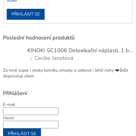
údajů
PŘIHLÁSIT SE
Poslední hodnocení produktů
KINOKI SC1006 Detoxikační náplasti, 1 balení - 10 ks
Cecilie Janotová
|
Hodnocení produktu je 4 z 5 hvězdiček.
Za mně super i otoky kotníku zmizely a celkové i lehčí nohy ❤️👍👍
doporučuji všem
Přihlášení
E-mail
Heslo
PŘIHLÁSIT SE