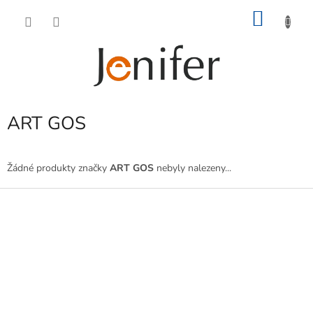
Přejít
NÁKU
na
obsah
KOŠÍK
ART GOS
Žádné produkty značky
ART GOS
nebyly nalezeny...
Z
á
p
a
t
í