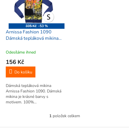
i
r
s
o
p
d
r
u
o
k
335 Kč
–53 %
d
t
Arnissa Fashion 1090
u
ů
Dámská tepláková mikina
k
S, vícebarevná
t
Odesíláme ihned
ů
156 Kč
Do košíku
Dámská tepláková mikina
Arnissa Fashion 1090. Dámská
mikina je krásné barvy s
motivem. 100%...
1
položek celkem
O
v