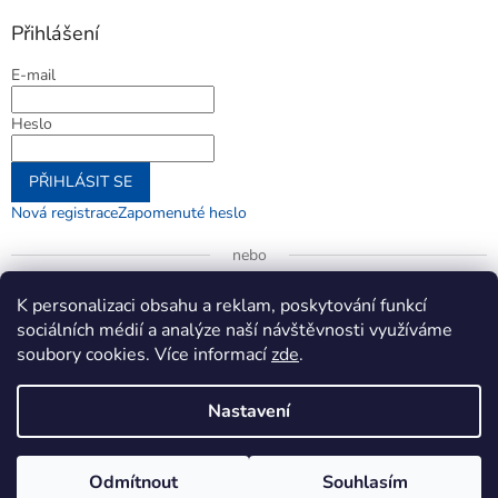
Přihlášení
E-mail
Heslo
PŘIHLÁSIT SE
Nová registrace
Zapomenuté heslo
nebo
Přihlásit se přes Google
K personalizaci obsahu a reklam, poskytování funkcí
sociálních médií a analýze naší návštěvnosti využíváme
soubory cookies. Více informací
zde
.
Vytvořil Shoptet
Nastavení
Copyright 2026
jenifer.cz
. Všechna práva vyhrazena.
Upravit
Odmítnout
Souhlasím
nastavení cookies