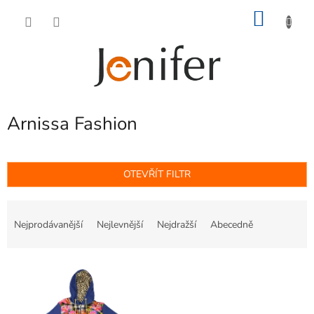
Přejít
NÁKU
na
obsah
KOŠÍK
Arnissa Fashion
OTEVŘÍT FILTR
Ř
a
Nejprodávanější
Nejlevnější
Nejdražší
Abecedně
z
e
V
n
ý
í
p
p