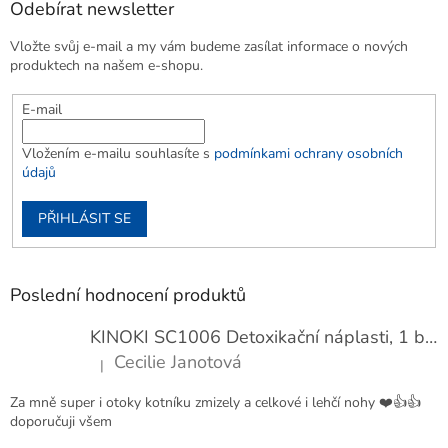
Odebírat newsletter
Vložte svůj e-mail a my vám budeme zasílat informace o nových
produktech na našem e-shopu.
E-mail
Vložením e-mailu souhlasíte s
podmínkami ochrany osobních
údajů
PŘIHLÁSIT SE
Poslední hodnocení produktů
KINOKI SC1006 Detoxikační náplasti, 1 balení - 10 ks
Cecilie Janotová
|
Hodnocení produktu je 4 z 5 hvězdiček.
Za mně super i otoky kotníku zmizely a celkové i lehčí nohy ❤️👍👍
doporučuji všem