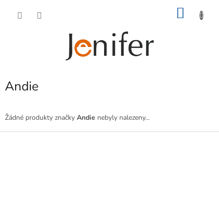
Přejít
NÁKU
na
obsah
KOŠÍK
Andie
Žádné produkty značky
Andie
nebyly nalezeny...
Z
á
p
a
t
í