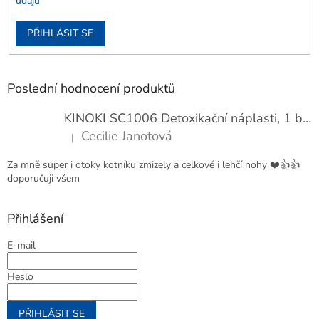
údajů
PŘIHLÁSIT SE
Poslední hodnocení produktů
KINOKI SC1006 Detoxikační náplasti, 1 balení - 10 ks
Cecilie Janotová
|
Hodnocení produktu je 4 z 5 hvězdiček.
Za mně super i otoky kotníku zmizely a celkové i lehčí nohy ❤️👍👍
doporučuji všem
Přihlášení
E-mail
Heslo
PŘIHLÁSIT SE