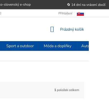
o-slovenský e‑shop
🔄 14 dní na vrácení zboží
OBCHODU
OBCHODNÍ PODMÍNKY
Přihlášení
POUČENÍ O PRÁVU SPOTŘE
NÁKUPNÍ
Prázdný košík
KOŠÍK
Sport a outdoor
Móda a doplňky
Auto-moto
1
položek celkem