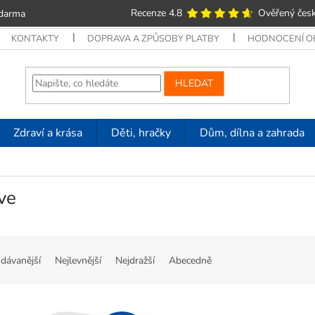
Recenze 4.8
Ověřený česk
zdarma
KONTAKTY
DOPRAVA A ZPŮSOBY PLATBY
HODNOCENÍ 
HLEDAT
Zdraví a krása
Děti, hračky
Dům, dílna a zahrada
ve
dávanější
Nejlevnější
Nejdražší
Abecedně