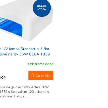
614 Kč
–20 %
e UV lampa Standart sušička
elové nehty 36W 818A 1839
Odesíláme ihned
Do košíku
 Kč
mpa na gelové nehty Active 36W
1839 s časovačem 120 sekund, s
telným dnem, s...
O