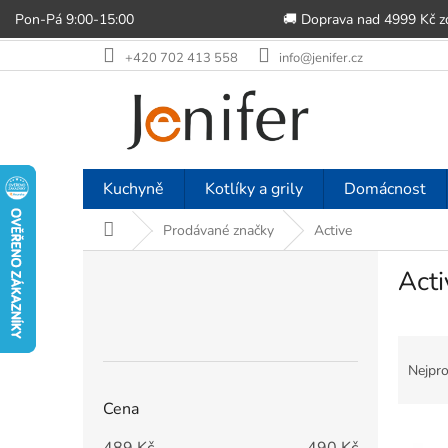
Pon-Pá 9:00-15:00
🚚 Doprava nad 4999 Kč 
Přejít
+420 702 413 558
info@jenifer.cz
na
obsah
Kuchyně
Kotlíky a grily
Domácnost
Domů
Prodávané značky
Active
P
Acti
o
s
t
Ř
r
a
a
Nejpro
z
n
Cena
e
n
V
n
í