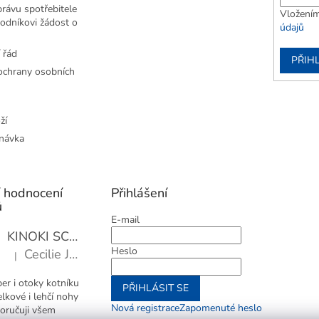
rávu spotřebitele
Vložením
odníkovi žádost o
údajů
 řád
PŘIHL
chrany osobních
ží
návka
í hodnocení
Přihlášení
ů
E-mail
KINOKI SC1006 Detoxikační náplasti, 1 balení - 10 ks
Heslo
Cecilie Janotová
|
Hodnocení produktu je 4 z 5 hvězdiček.
er i otoky kotníku
PŘIHLÁSIT SE
elkové i lehčí nohy
Nová registrace
Zapomenuté heslo
oručuji všem