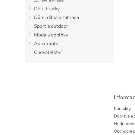
Děti, hračky
Dům, dílna a zahrada
Sport a outdoor
Móda a doplňky
Auto-moto
Chovatelství
Z
á
p
a
t
Informac
í
Kontakty
Doprava a 
Hodnocení
Obchodní 