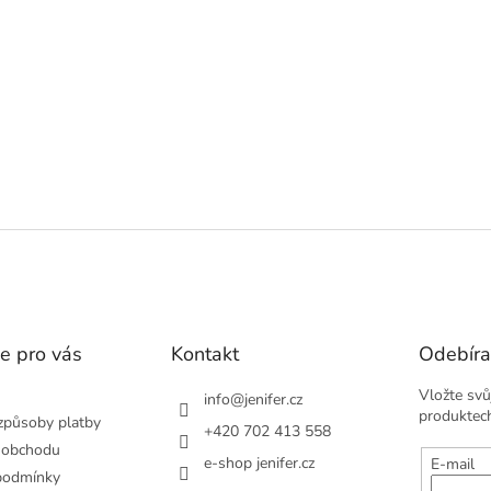
v
l
á
d
a
c
í
p
r
v
k
y
v
ý
p
i
s
e pro vás
Kontakt
Odebíra
u
Vložte svů
info
@
jenifer.cz
produktec
způsoby platby
+420 702 413 558
 obchodu
e-shop jenifer.cz
E-mail
podmínky