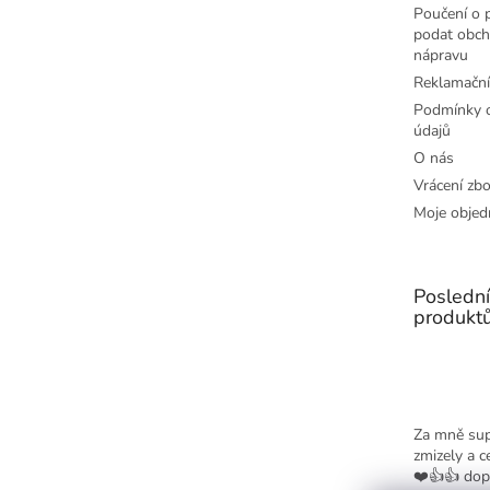
Poučení o p
podat obch
nápravu
Reklamační
Podmínky o
údajů
O nás
Vrácení zbo
Moje objed
Posledn
produkt
Za mně sup
zmizely a c
❤️👍👍 dop