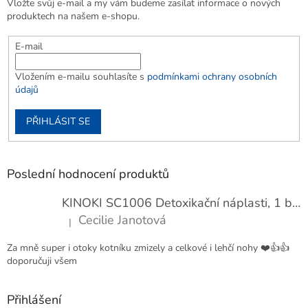
Vložte svůj e-mail a my vám budeme zasílat informace o nových
produktech na našem e-shopu.
E-mail
Vložením e-mailu souhlasíte s
podmínkami ochrany osobních
údajů
PŘIHLÁSIT SE
Poslední hodnocení produktů
KINOKI SC1006 Detoxikační náplasti, 1 balení - 10 ks
Cecilie Janotová
|
Hodnocení produktu je 4 z 5 hvězdiček.
Za mně super i otoky kotníku zmizely a celkové i lehčí nohy ❤️👍👍
doporučuji všem
Přihlášení