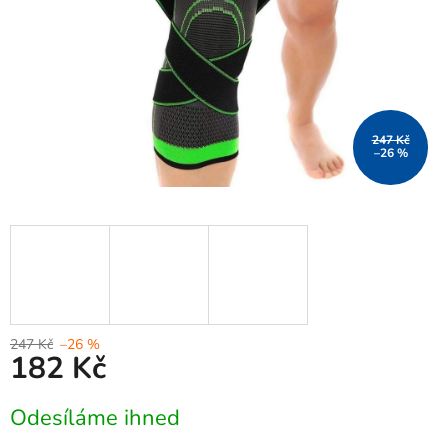
247 Kč
–26 %
247 Kč
–26 %
182 Kč
Měrná
Odesíláme ihned
cena: