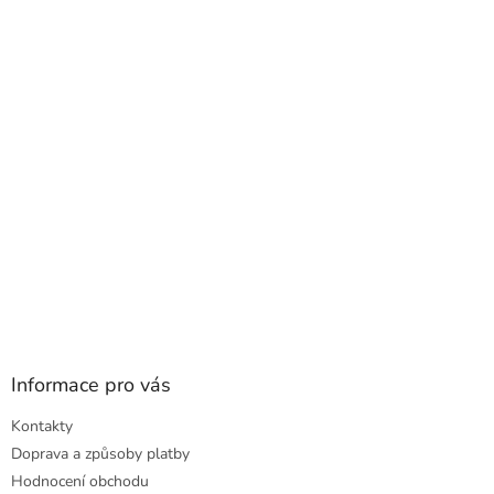
p
a
t
í
Informace pro vás
Kontakty
Doprava a způsoby platby
Hodnocení obchodu