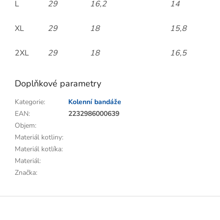
L
29
16,2
14
XL
29
18
15,8
2XL
29
18
16,5
Doplňkové parametry
Kategorie
:
Kolenní bandáže
EAN
:
2232986000639
Objem
:
Materiál kotliny
:
Materiál kotlíka
:
Materiál
:
Značka
:
Z
á