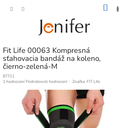
Přejít
NÁKU
na
obsah
KOŠÍK
Fit Life 00063 Kompresná
sťahovacia bandáž na koleno,
čierno-zelená-M
87711
Průměrné
1 hodnocení
Podrobnosti hodnocení
Značka:
FIT Life
hodnocení
produktu
je
5,0
z
5
hvězdiček.