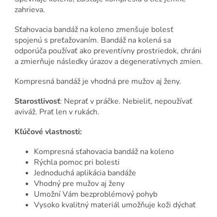
zahrieva.
Sťahovacia bandáž na koleno zmenšuje bolesť
spojenú s preťažovaním. Bandáž na kolená sa
odporúča používať ako preventívny prostriedok, chráni
a zmierňuje následky úrazov a degeneratívnych zmien.
Kompresná bandáž je vhodná pre mužov aj ženy.
Starostlivosť
: Neprať v práčke. Nebieliť, nepoužívať
aviváž. Prať len v rukách.
Kľúčové vlastnosti:
Kompresná sťahovacia bandáž na koleno
Rýchla pomoc pri bolesti
Jednoduchá aplikácia bandáže
Vhodný pre mužov aj ženy
Umožní Vám bezproblémový po­hyb
Vysoko kvalitný materiál umožňuje koži dýchať