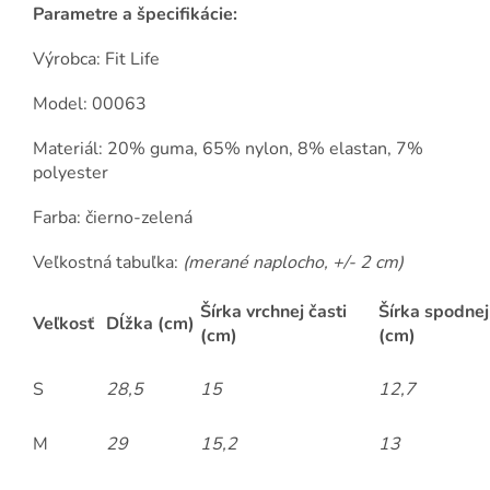
Parametre a špecifikácie:
Výrobca: Fit Life
Model: 00063
Materiál: 20% guma, 65% nylon, 8% elastan, 7%
polyester
Farba: čierno-zelená
Veľkostná tabuľka:
(merané naplocho, +/- 2 cm)
Šírka vrchnej časti
Šírka spodnej
Veľkosť
Dĺžka (cm)
(cm)
(cm)
S
28,5
15
12,7
M
29
15,2
13