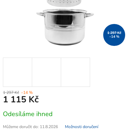
1 297 Kč
–14 %
1 297 Kč
–14 %
1 115 Kč
Měrná
Odesíláme ihned
cena:
Můžeme doručit do:
11.8.2026
Možnosti doručení