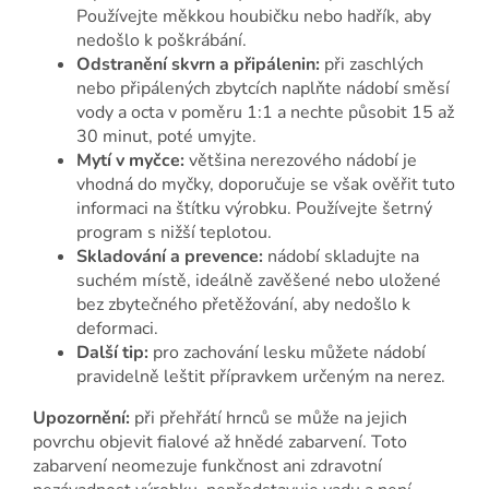
Používejte měkkou houbičku nebo hadřík, aby
nedošlo k poškrábání.
Odstranění skvrn a připálenin:
při zaschlých
nebo připálených zbytcích naplňte nádobí směsí
vody a octa v poměru 1:1 a nechte působit 15 až
30 minut, poté umyjte.
Mytí v myčce:
většina nerezového nádobí je
vhodná do myčky, doporučuje se však ověřit tuto
informaci na štítku výrobku. Používejte šetrný
program s nižší teplotou.
Skladování a prevence:
nádobí skladujte na
suchém místě, ideálně zavěšené nebo uložené
bez zbytečného přetěžování, aby nedošlo k
deformaci.
Další tip:
pro zachování lesku můžete nádobí
pravidelně leštit přípravkem určeným na nerez.
Upozornění:
při přehřátí hrnců se může na jejich
povrchu objevit fialové až hnědé zabarvení. Toto
zabarvení neomezuje funkčnost ani zdravotní