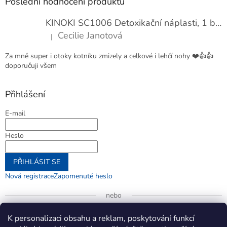
Poslední hodnocení produktů
KINOKI SC1006 Detoxikační náplasti, 1 balení - 10 ks
Cecilie Janotová
|
Hodnocení produktu je 4 z 5 hvězdiček.
Za mně super i otoky kotníku zmizely a celkové i lehčí nohy ❤️👍👍
doporučuji všem
Přihlášení
E-mail
Heslo
PŘIHLÁSIT SE
Nová registrace
Zapomenuté heslo
nebo
Přihlásit se přes Google
K personalizaci obsahu a reklam, poskytování funkcí