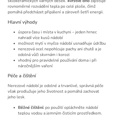
sklokeramických varných desek.
4vrstvé dno
zajišťuje
rovnoměrné rozvádění tepla po celé ploše, čímž
pomáhá předcházet připálení a zároveň šetří energii.
Hlavní výhody
úspora času i místa v kuchyni – jeden hrnec
nahradí více kusů nádobí
možnost mytí v myčce nádobí usnadňuje údržbu
nerezová ocel nepohlcuje pachy ani chutě a je
odolná vůči skvrnám i korozi
vhodný pro pravidelné používání doma i při
náročnějším vaření
Péče a čištění
Nerezové nádobí je odolné a trvanlivé, správná péče
však prodlužuje jeho životnost a pomáhá zachovat
jeho lesk.
Běžné čištění:
po použití opláchněte nádobí
teplou vodou a jemným čisticím prostředkem.