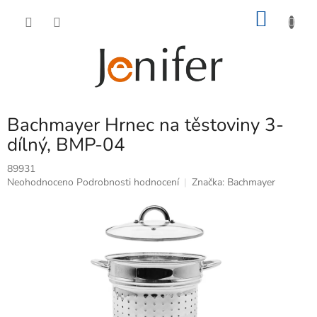
Přejít
NÁKU
na
obsah
KOŠÍK
Bachmayer Hrnec na těstoviny 3-
dílný, BMP-04
89931
Průměrné
Neohodnoceno
Podrobnosti hodnocení
Značka:
Bachmayer
hodnocení
produktu
je
0,0
z
5
hvězdiček.