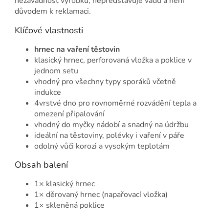
nezávadnost výrobku, nepředstavuje vadu a není
důvodem k reklamaci.
Klíčové vlastnosti
hrnec na vaření těstovin
klasický hrnec, perforovaná vložka a poklice v
jednom setu
vhodný pro všechny typy sporáků včetně
indukce
4vrstvé dno pro rovnoměrné rozvádění tepla a
omezení připalování
vhodný do myčky nádobí a snadný na údržbu
ideální na těstoviny, polévky i vaření v páře
odolný vůči korozi a vysokým teplotám
Obsah balení
1× klasický hrnec
1× děrovaný hrnec (napařovací vložka)
1× skleněná poklice