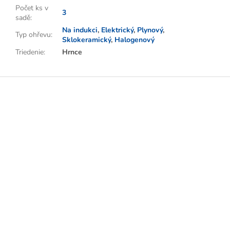
Počet ks v
3
sadě
:
Na indukci
,
Elektrický
,
Plynový
,
Typ ohřevu
:
Sklokeramický
,
Halogenový
Triedenie
:
Hrnce
Z
á
p
a
t
í