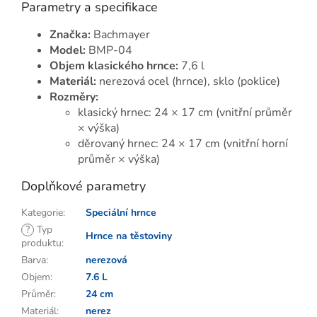
Parametry a specifikace
Značka:
Bachmayer
Model:
BMP-04
Objem klasického hrnce:
7,6 l
Materiál:
nerezová ocel (hrnce), sklo (poklice)
Rozměry:
klasický hrnec: 24 × 17 cm (vnitřní průměr
× výška)
děrovaný hrnec: 24 × 17 cm (vnitřní horní
průměr × výška)
Doplňkové parametry
Kategorie
:
Speciální hrnce
?
Typ
Hrnce na těstoviny
produktu
:
Barva
:
nerezová
Objem
:
7.6 L
Průměr
:
24 cm
Materiál
:
nerez