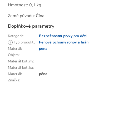
Hmotnost: 0,1 kg
Země původu: Čína
Doplňkové parametry
Kategorie
:
Bezpečnostní prvky pro děti
?
Typ produktu
:
Penové ochrany rohov a hrán
Materiál
:
pena
Objem
:
Materiál kotliny
:
Materiál kotlíka
:
Materiál
:
pěna
Značka
:
Z
á
p
a