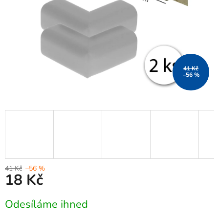
41 Kč
–56 %
41 Kč
–56 %
18 Kč
Měrná
Odesíláme ihned
cena: