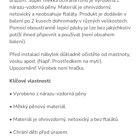
úrazům. Super měkká ochrana rohů je vyrobena z
nárazu-vzdorná pěny. Materiál je ohnivzdorný,
netoxický a neobsahuje ftaláty. Produkt je dodáván v
balení po 2 kusech dohromady v různých velikostech.
Pomocí oboustranně lepicí pásky je lze bez jakýchkoliv
potíží ihned připevnit a používat (není obsahem
balení).
Před instalací nábytek důkladně očistěte od mastnoty,
vosku apod. (Např. Prostředkem na mytí).
Upozornění! Výrobek není hračka.
Klíčové vlastnosti:
• Vyrobeno z nárazu-vzdorná pěny
• Měkký pěnový materiál.
• Materiál je ohnivzdorný, netoxický a bez ftalátů.
• Chrání děti před úrazem.