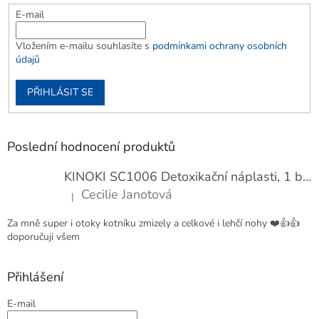
E-mail
Vložením e-mailu souhlasíte s
podmínkami ochrany osobních
údajů
PŘIHLÁSIT SE
Poslední hodnocení produktů
KINOKI SC1006 Detoxikační náplasti, 1 balení - 10 ks
Cecilie Janotová
|
Hodnocení produktu je 4 z 5 hvězdiček.
Za mně super i otoky kotníku zmizely a celkové i lehčí nohy ❤️👍👍
doporučuji všem
Přihlášení
E-mail