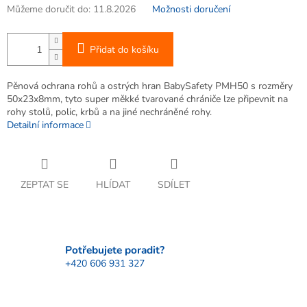
Můžeme doručit do:
11.8.2026
Možnosti doručení
Přidat do košíku
Pěnová ochrana rohů a ostrých hran BabySafety PMH50 s rozměry
50x23x8mm, tyto super měkké tvarované chrániče lze připevnit na
rohy stolů, polic, krbů a na jiné nechráněné rohy.
Detailní informace
ZEPTAT SE
HLÍDAT
SDÍLET
Potřebujete poradit?
+420 606 931 327