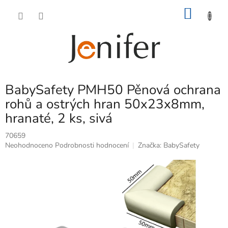
Přejít
NÁKU
na
obsah
KOŠÍK
BabySafety PMH50 Pěnová ochrana
rohů a ostrých hran 50x23x8mm,
hranaté, 2 ks, sivá
70659
Průměrné
Neohodnoceno
Podrobnosti hodnocení
Značka:
BabySafety
hodnocení
produktu
je
0,0
z
5
hvězdiček.