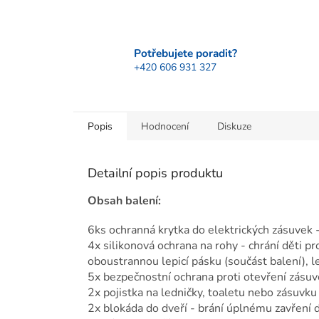
Potřebujete poradit?
+420 606 931 327
Popis
Hodnocení
Diskuze
Detailní popis produktu
Obsah balení:
6ks ochranná krytka do elektrických zásuvek 
4x silikonová ochrana na rohy - chrání děti p
oboustrannou lepicí pásku (součást balení), l
5x bezpečnostní ochrana proti otevření zásuve
2x pojistka na ledničky, toaletu nebo zásuvku
2x blokáda do dveří - brání úplnému zavření d