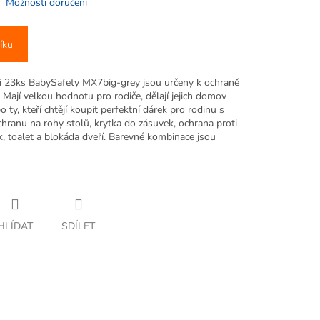
Možnosti doručení
íku
i 23ks BabySafety MX7big-grey jsou určeny k ochraně
 Mají velkou hodnotu pro rodiče, dělají jejich domov
 ty, kteří chtějí koupit perfektní dárek pro rodinu s
ranu na rohy stolů, krytka do zásuvek, ochrana proti
ek, toalet a blokáda dveří. Barevné kombinace jsou
HLÍDAT
SDÍLET