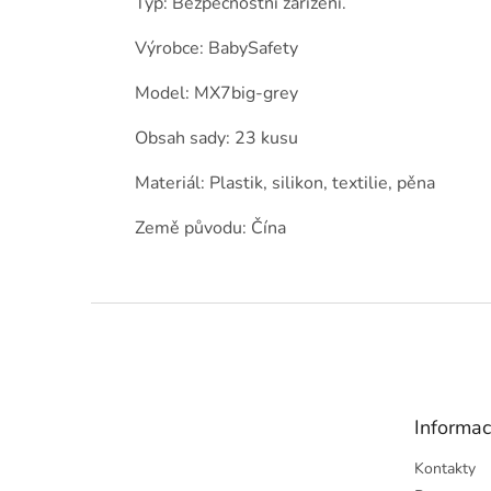
Typ: Bezpečnostní zařízení.
Výrobce: BabySafety
Model: MX7big-grey
Obsah sady: 23 kusu
Materiál: Plastik, silikon, textilie, pěna
Země původu: Čína
Z
á
p
a
t
Informac
í
Kontakty