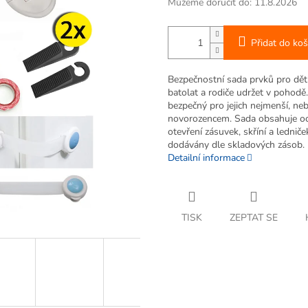
Můžeme doručit do:
11.8.2026
Přidat do koš
Bezpečnostní sada prvků pro dět
batolat a rodiče udržet v pohodě.
bezpečný pro jejich nejmenší, nebo
novorozencem. Sada obsahuje och
otevření zásuvek, skříní a lednič
dodávány dle skladových zásob.
Detailní informace
TISK
ZEPTAT SE