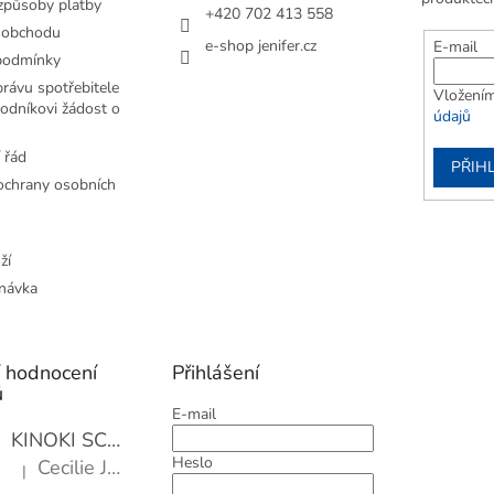
způsoby platby
+420 702 413 558
 obchodu
e-shop jenifer.cz
E-mail
podmínky
rávu spotřebitele
Vložením
odníkovi žádost o
údajů
 řád
PŘIHL
chrany osobních
ží
návka
í hodnocení
Přihlášení
ů
E-mail
KINOKI SC1006 Detoxikační náplasti, 1 balení - 10 ks
Heslo
Cecilie Janotová
|
Hodnocení produktu je 4 z 5 hvězdiček.