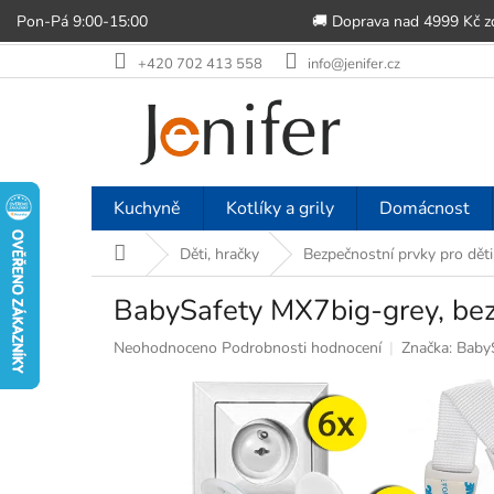
Pon-Pá 9:00-15:00
🚚 Doprava nad 4999 Kč 
Přejít
+420 702 413 558
info@jenifer.cz
na
obsah
Kuchyně
Kotlíky a grily
Domácnost
Domů
Děti, hračky
Bezpečnostní prvky pro děti
BabySafety MX7big-grey, bez
Průměrné
Neohodnoceno
Podrobnosti hodnocení
Značka:
Baby
hodnocení
produktu
je
0,0
z
5
hvězdiček.