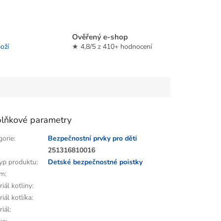
Ověřený e-shop
oží
★ 4,8/5 z 410+ hodnocení
lňkové parametry
gorie
:
Bezpečnostní prvky pro děti
:
251316810016
yp produktu
:
Detské bezpečnostné poistky
em
:
iál kotliny
:
iál kotlíka
:
riál
: