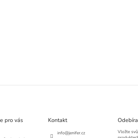
e pro vás
Kontakt
Odebíra
Vložte svů
info
@
jenifer.cz
produktec