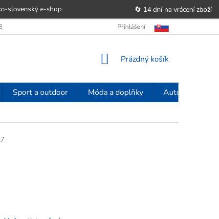
o-slovenský e‑shop
🔄 14 dní na vrácení zboží
OBCHODU
OBCHODNÍ PODMÍNKY
Přihlášení
POUČENÍ O PRÁVU SPOTŘE
NÁKUPNÍ
Prázdný košík
KOŠÍK
Sport a outdoor
Móda a doplňky
Auto-moto
17