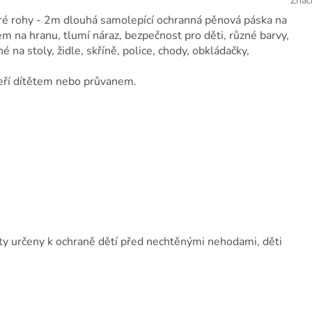
Znač
tré rohy - 2m dlouhá samolepící ochranná pěnová páska na
em na hranu, tlumí náraz, bezpečnost pro děti, různé barvy,
na stoly, židle, skříně, police, chody, obkládačky,
veří dítětem nebo průvanem.
y určeny k ochraně dětí před nechtěnými nehodami, děti