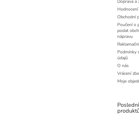
Doprava a 
Hodnocení
Obchodní 
Poučení o p
podat obch
nápravu
Reklamační
Podmínky o
údajů
O nás
Vrácení zbo
Moje objed
Posledn
produkt