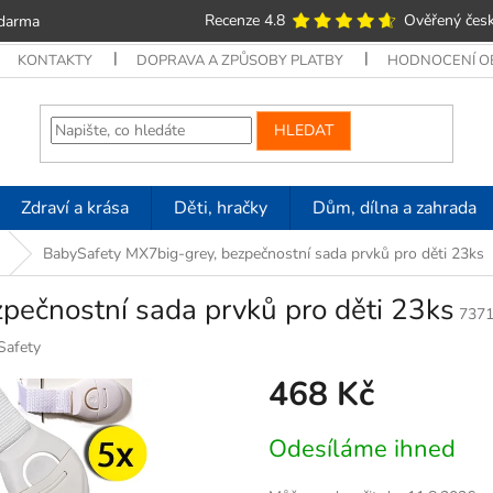
Recenze 4.8
Ověřený česk
zdarma
KONTAKTY
DOPRAVA A ZPŮSOBY PLATBY
HODNOCENÍ 
HLEDAT
Zdraví a krása
Děti, hračky
Dům, dílna a zahrada
BabySafety MX7big-grey, bezpečnostní sada prvků pro děti 23ks
pečnostní sada prvků pro děti 23ks
737
Safety
468 Kč
Měrná
Odesíláme ihned
cena: