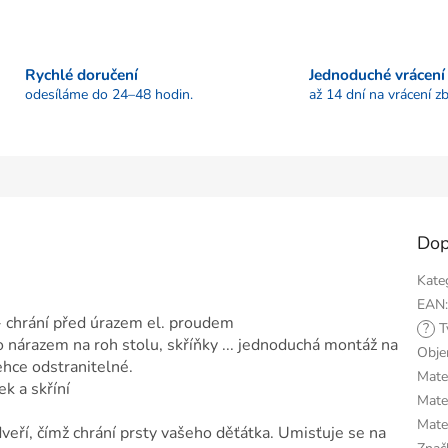
Rychlé doručení
Jednoduché vrácení
odesíláme do 24–48 hodin.
až 14 dní na vrácení zb
Dop
Kate
EAN
- chrání před úrazem el. proudem
?
T
ro nárazem na roh stolu, skříňky ... jednoduchá montáž na
Obj
ehce odstranitelné.
Mater
k a skříní
Mater
Mate
veří, čímž chrání prsty vašeho děťátka. Umisťuje se na