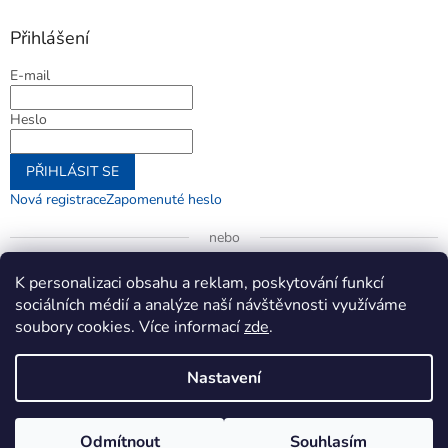
Přihlášení
E-mail
Heslo
PŘIHLÁSIT SE
Nová registrace
Zapomenuté heslo
nebo
Přihlásit se přes Google
K personalizaci obsahu a reklam, poskytování funkcí
sociálních médií a analýze naší návštěvnosti využíváme
soubory cookies. Více informací
zde
.
Vytvořil Shoptet
Nastavení
Copyright 2026
jenifer.cz
. Všechna práva vyhrazena.
Upravit
Odmítnout
Souhlasím
nastavení cookies