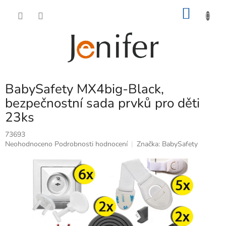
Přejít
NÁKU
na
obsah
KOŠÍK
BabySafety MX4big-Black,
bezpečnostní sada prvků pro děti
23ks
73693
Průměrné
Neohodnoceno
Podrobnosti hodnocení
Značka:
BabySafety
hodnocení
produktu
je
0,0
z
5
hvězdiček.