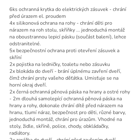
6ks ochranná krytka do elektrických zásuvek - chrání
před úrazem el. proudem
4x silikonová ochrana na rohy - chrání děti pro
nárazem na roh stolu, skříňky ... jednoduchá montáž
na oboustrannou lepicí pásku (součást balení), lehce
odstranitelné.
5x bezpečnostní ochrana proti otevření zásuvek a
skříní
2x pojistka na ledničky, toaletu nebo zásuvku
2x blokáda do dveří - brání úplnému zavření dveří,
čímž chrání prsty vašeho děťátka. Umisťuje se na
horní okraj dveří.
2x černá ochranná pěnová páska na hrany a ostré rohy
- 2m dlouhá samolepící ochranná pěnová páska na
hrany a rohy, dokonale chrání dítě před nárazem na
hranu, tlumí náraz, bezpečnost pro děti, různé barvy,
jednoduchá montáž, chrání pro úrazům. Vhodné na
stoly, židle, skříně, police, chody, obkládačky,
radiátory.