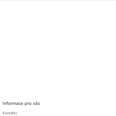
Z
á
p
a
t
í
Informace pro vás
Kontakty