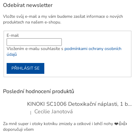
Odebírat newsletter
Vložte svůj e-mail a my vám budeme zasílat informace o nových
produktech na našem e-shopu.
E-mail
Vložením e-mailu souhlasíte s
podmínkami ochrany osobních
údajů
PŘIHLÁSIT SE
Poslední hodnocení produktů
KINOKI SC1006 Detoxikační náplasti, 1 balení - 10 ks
Cecilie Janotová
|
Hodnocení produktu je 4 z 5 hvězdiček.
Za mně super i otoky kotníku zmizely a celkové i lehčí nohy ❤️👍👍
doporučuji všem