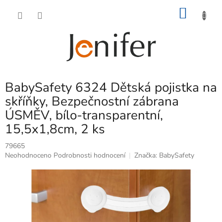
Přejít
NÁKU
na
obsah
KOŠÍK
BabySafety 6324 Dětská pojistka na
skříňky, Bezpečnostní zábrana
ÚSMĚV, bílo-transparentní,
15,5x1,8cm, 2 ks
79665
Průměrné
Neohodnoceno
Podrobnosti hodnocení
Značka:
BabySafety
hodnocení
produktu
je
0,0
z
5
hvězdiček.