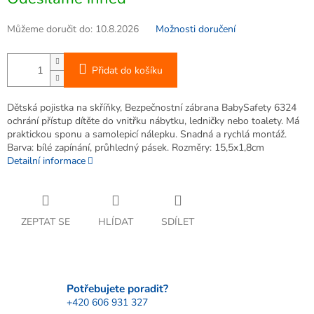
cena:
Můžeme doručit do:
10.8.2026
Možnosti doručení
Přidat do košíku
Dětská pojistka na skříňky, Bezpečnostní zábrana BabySafety 6324
ochrání přístup dítěte do vnitřku nábytku, ledničky nebo toalety. Má
praktickou sponu a samolepicí nálepku. Snadná a rychlá montáž.
Barva: bílé zapínání, průhledný pásek. Rozměry: 15,5x1,8cm
Detailní informace
ZEPTAT SE
HLÍDAT
SDÍLET
Potřebujete poradit?
+420 606 931 327