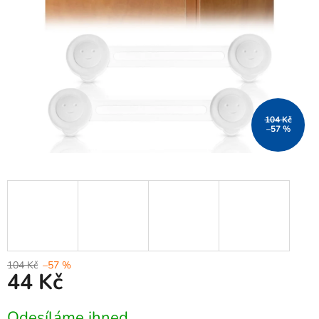
104 Kč
–57 %
104 Kč
–57 %
44 Kč
Měrná
Odesíláme ihned