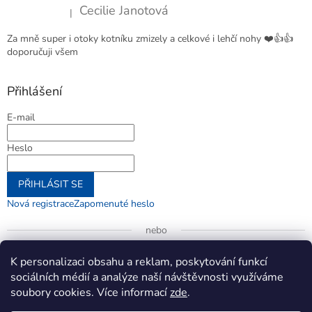
Cecilie Janotová
|
Hodnocení produktu je 4 z 5 hvězdiček.
Za mně super i otoky kotníku zmizely a celkové i lehčí nohy ❤️👍👍
doporučuji všem
Přihlášení
E-mail
Heslo
PŘIHLÁSIT SE
Nová registrace
Zapomenuté heslo
nebo
Přihlásit se přes Google
K personalizaci obsahu a reklam, poskytování funkcí
sociálních médií a analýze naší návštěvnosti využíváme
soubory cookies. Více informací
zde
.