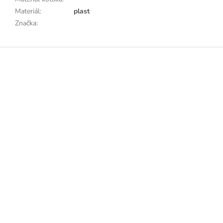
Materiál
:
plast
Značka
:
Z
á
p
a
t
í