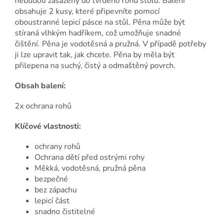
nebudou zasaženy do tvrdého rohu stolu. Balení
obsahuje 2 kusy, které připevníte pomocí
oboustranné lepicí pásce na stůl. Pěna může být
stíraná vlhkým hadříkem, což umožňuje snadné
čištění. Pěna je vodotěsná a pružná. V případě potřeby
ji lze upravit tak, jak chcete. Pěna by měla být
přilepena na suchý, čistý a odmaštěný povrch.
Obsah balení:
2x ochrana rohů
Klíčové vlastnosti:
ochrany rohů
Ochrana dětí před ostrými rohy
Měkká, vodotěsná, pružná pěna
bezpečné
bez zápachu
lepicí část
snadno čistitelné