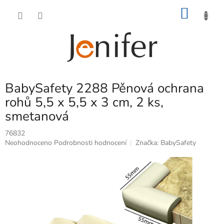
Přejít
NÁKU
na
obsah
KOŠÍK
BabySafety 2288 Pěnová ochrana
rohů 5,5 x 5,5 x 3 cm, 2 ks,
smetanová
76832
Průměrné
Neohodnoceno
Podrobnosti hodnocení
Značka:
BabySafety
hodnocení
produktu
je
0,0
z
5
hvězdiček.