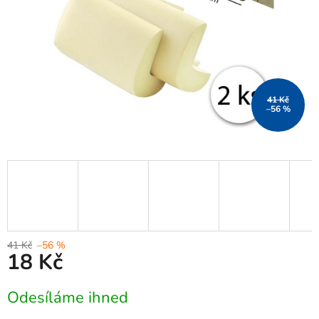
41 Kč
–56 %
41 Kč
–56 %
18 Kč
Měrná
Odesíláme ihned
cena: