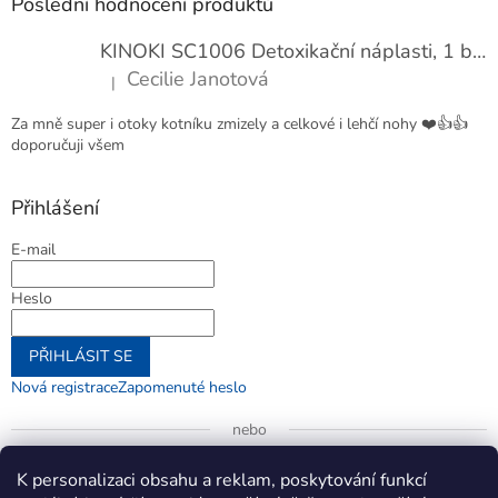
Poslední hodnocení produktů
KINOKI SC1006 Detoxikační náplasti, 1 balení - 10 ks
Cecilie Janotová
|
Hodnocení produktu je 4 z 5 hvězdiček.
Za mně super i otoky kotníku zmizely a celkové i lehčí nohy ❤️👍👍
doporučuji všem
Přihlášení
E-mail
Heslo
PŘIHLÁSIT SE
Nová registrace
Zapomenuté heslo
nebo
Přihlásit se přes Google
K personalizaci obsahu a reklam, poskytování funkcí