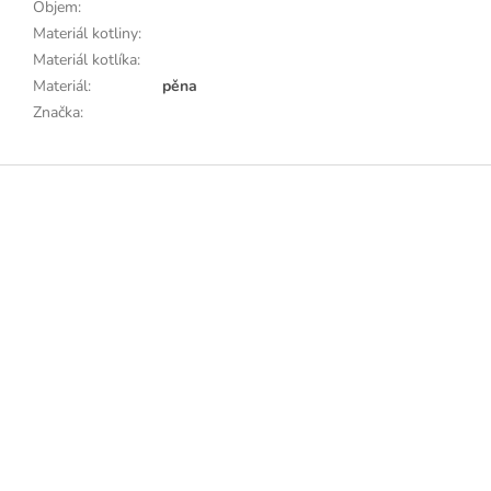
Objem
:
Materiál kotliny
:
Materiál kotlíka
:
Materiál
:
pěna
Značka
:
Z
á
p
a
t
í