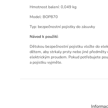
Hmotnost balení: 0,049 kg
Model: BOP870
Typ: bezpečnostní pojistky do zásuvky
Návod k použití:
Dětskou bezpečnostní pojistku vložte do elek
dětem, aby strkaly prsty nebo jiné předměty d
elektrickým proudem. Pokud potřebujete použ
a pojistku vyjměte.
Z
á
p
a
t
Informac
í