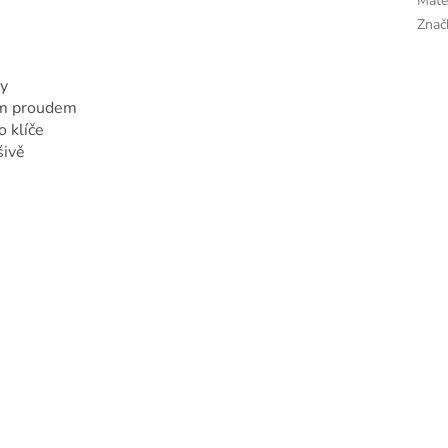
Mate
Znač
ky
kým proudem
 klíče
šivě