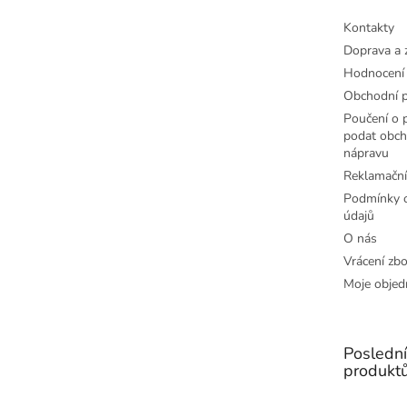
Kontakty
Doprava a 
Hodnocení
Obchodní 
Poučení o p
podat obch
nápravu
Reklamační
Podmínky o
údajů
O nás
Vrácení zbo
Moje objed
Posledn
produkt