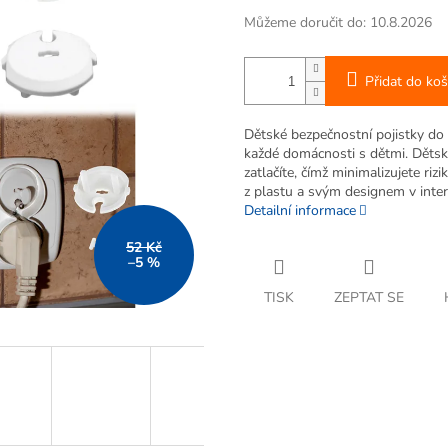
Můžeme doručit do:
10.8.2026
Přidat do koš
Dětské bezpečnostní pojistky 
každé domácnosti s dětmi. Dětsko
zatlačíte, čímž minimalizujete ri
z plastu a svým designem v inter
Detailní informace
52 Kč
–5 %
TISK
ZEPTAT SE