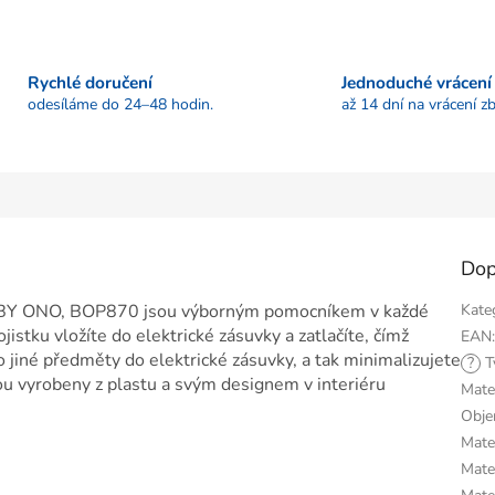
Rychlé doručení
Jednoduché vrácení
odesíláme do 24–48 hodin.
až 14 dní na vrácení zb
Dop
BABY ONO, BOP870 jsou výborným pomocníkem v každé
Kate
stku vložíte do elektrické zásuvky a zatlačíte, čímž
EAN
 jiné předměty do elektrické zásuvky, a tak minimalizujete
?
T
sou vyrobeny z plastu a svým designem v interiéru
Mate
Obj
Mater
Mater