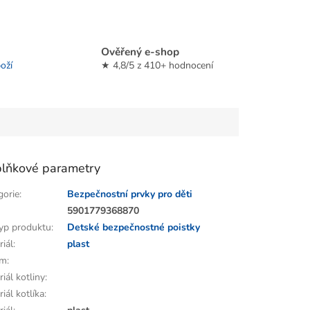
Ověřený e-shop
oží
★ 4,8/5 z 410+ hodnocení
lňkové parametry
gorie
:
Bezpečnostní prvky pro děti
:
5901779368870
yp produktu
:
Detské bezpečnostné poistky
riál
:
plast
em
:
iál kotliny
:
iál kotlíka
: