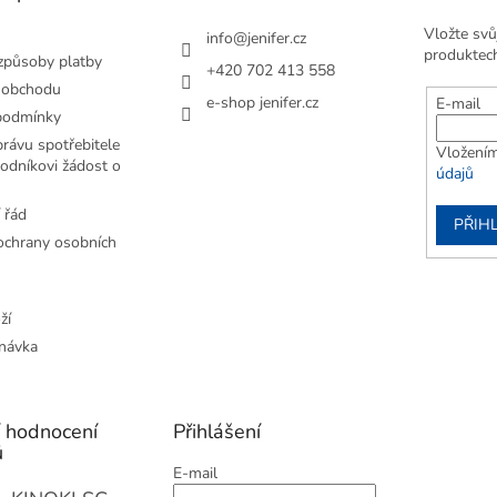
Vložte svů
info
@
jenifer.cz
produktec
způsoby platby
+420 702 413 558
 obchodu
e-shop jenifer.cz
E-mail
podmínky
rávu spotřebitele
Vložením
odníkovi žádost o
údajů
 řád
PŘIHL
chrany osobních
ží
návka
í hodnocení
Přihlášení
ů
E-mail