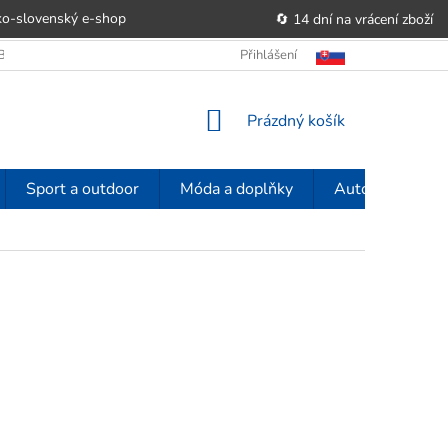
o-slovenský e‑shop
🔄 14 dní na vrácení zboží
OBCHODU
OBCHODNÍ PODMÍNKY
Přihlášení
POUČENÍ O PRÁVU SPOTŘE
NÁKUPNÍ
Prázdný košík
KOŠÍK
Sport a outdoor
Móda a doplňky
Auto-moto