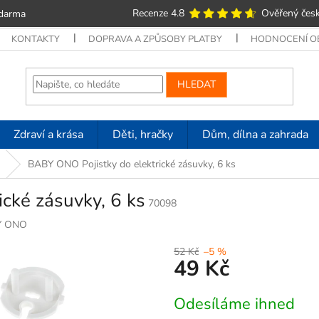
Recenze 4.8
Ověřený česk
zdarma
KONTAKTY
DOPRAVA A ZPŮSOBY PLATBY
HODNOCENÍ 
HLEDAT
Zdraví a krása
Děti, hračky
Dům, dílna a zahrada
BABY ONO Pojistky do elektrické zásuvky, 6 ks
cké zásuvky, 6 ks
70098
Y ONO
52 Kč
–5 %
49 Kč
Měrná
Odesíláme ihned
cena: