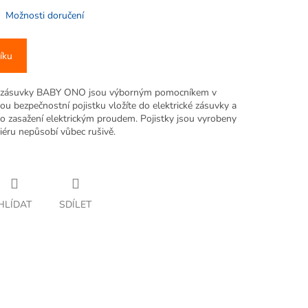
Možnosti doručení
íku
do zásuvky BABY ONO jsou výborným pomocníkem v
u bezpečnostní pojistku vložíte do elektrické zásuvky a
ziko zasažení elektrickým proudem. Pojistky jsou vyrobeny
iéru nepůsobí vůbec rušivě.
HLÍDAT
SDÍLET