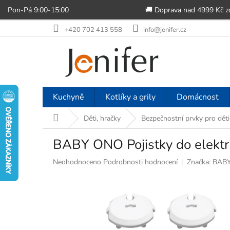
Pon-Pá 9:00-15:00
🚚 Doprava nad 4999 Kč 
Přejít
+420 702 413 558
info@jenifer.cz
na
obsah
Kuchyně
Kotlíky a grily
Domácnost
Domů
Děti, hračky
Bezpečnostní prvky pro děti
BABY ONO Pojistky do elektri
Průměrné
Neohodnoceno
Podrobnosti hodnocení
Značka:
BAB
hodnocení
produktu
je
0,0
z
5
hvězdiček.