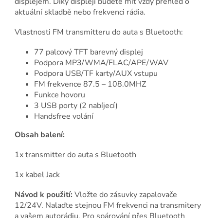
displejem. Díky displeji budete mít vždy přehled o
aktuální skladbě nebo frekvenci rádia.
Vlastnosti FM transmitteru do auta s Bluetooth:
77 palcový TFT barevný displej
Podpora MP3/WMA/FLAC/APE/WAV
Podpora USB/TF karty/AUX vstupu
FM frekvence 87.5 – 108.0MHZ
Funkce hovoru
3 USB porty (2 nabíjecí)
Handsfree volání
Obsah balení:
1x transmitter do auta s Bluetooth
1x kabel Jack
Návod k použití:
Vložte do zásuvky zapalovače
12/24V. Nalaďte stejnou FM frekvenci na transmitery
a vašem autorádiu. Pro spárování přes Bluetooth