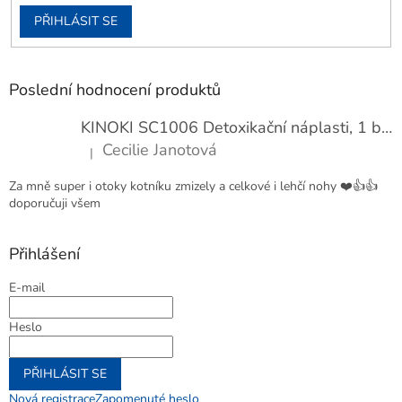
PŘIHLÁSIT SE
Poslední hodnocení produktů
KINOKI SC1006 Detoxikační náplasti, 1 balení - 10 ks
Cecilie Janotová
|
Hodnocení produktu je 4 z 5 hvězdiček.
Za mně super i otoky kotníku zmizely a celkové i lehčí nohy ❤️👍👍
doporučuji všem
Přihlášení
E-mail
Heslo
PŘIHLÁSIT SE
Nová registrace
Zapomenuté heslo