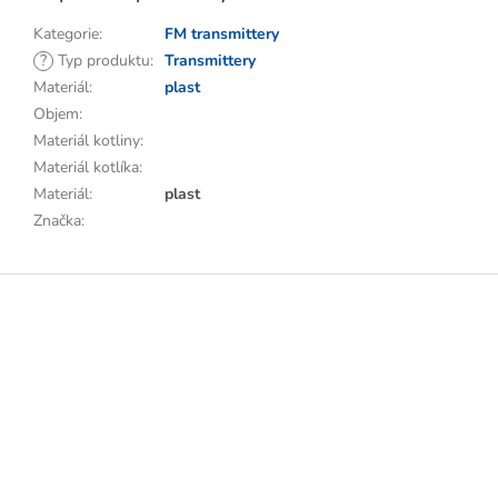
Kategorie
:
FM transmittery
?
Typ produktu
:
Transmittery
Materiál
:
plast
Objem
:
Materiál kotliny
:
Materiál kotlíka
:
Materiál
:
plast
Značka
:
Z
á
p
a
t
í