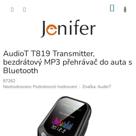
Přejít
NÁKU
na
obsah
KOŠÍK
AudioT T819 Transmitter,
bezdrátový MP3 přehrávač do auta s
Bluetooth
87262
Průměrné
Neohodnoceno
Podrobnosti hodnocení
Značka:
AudioT
hodnocení
produktu
je
0,0
z
5
hvězdiček.