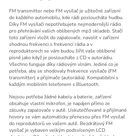
FM transmitter nebo FM vysílač je užitečné zařízení
do každého automobilu, kde rádi posloucháte hudbu.
Díky FM vysílači nepotřebujete nejmodernější rádio
pro přehrávání vašich oblíbených mp3 skladeb. Stačí
toto zařízení vložit do zapalovače, navolit v zařízení
shodnou frekvenci s frekvencí rádia a v
reproduktorech se vám budou šířit vaše oblíbené
písně jako když je posloucháte z CD v autorádiu.
Všechno funguje díky rádiovým vlnám. Jediné co je
potřeba, aby se shodovaly frekvence vysílače (FM
transmitter) a přijímače (autorádia). Kompatibilní s
každým mobilním telefonem s Bluetooth.
Nejsou potřeba žádné kabely a baterie, zařízení
obsahuje vlastní mikrofon, je napájen přímo ze
zásuvky zapalovače v autě. Uskutečňované a přijímané
hovory se vám automaticky přenesou přes FM vysílač
do reproduktorů ve vašem autě. Bezdrátový FM
vysílač je vybaven velkým podsvíceným LCD