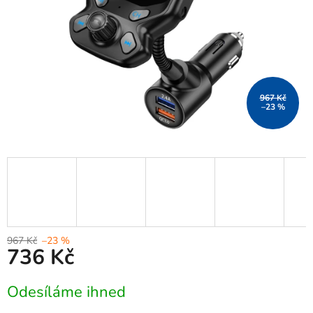
967 Kč
–23 %
967 Kč
–23 %
736 Kč
Měrná
Odesíláme ihned
cena: