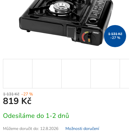
1 131 Kč
–27 %
1 131 Kč
–27 %
819 Kč
Měrná
Odesíláme do 1-2 dnů
cena:
Můžeme doručit do:
12.8.2026
Možnosti doručení