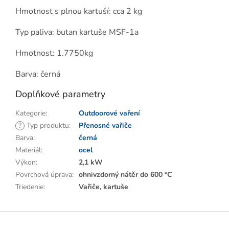
Hmotnost s plnou kartuší: cca 2 kg
Typ paliva: butan kartuše MSF-1a
Hmotnost: 1.7750kg
Barva: černá
Doplňkové parametry
Kategorie
:
Outdoorové vaření
?
Typ produktu
:
Přenosné vařiče
Barva
:
černá
Materiál
:
ocel
Výkon
:
2,1 kW
Povrchová úprava
:
ohnivzdorný nátěr do 600 °C
Triedenie
:
Vařiče, kartuše
Z
á