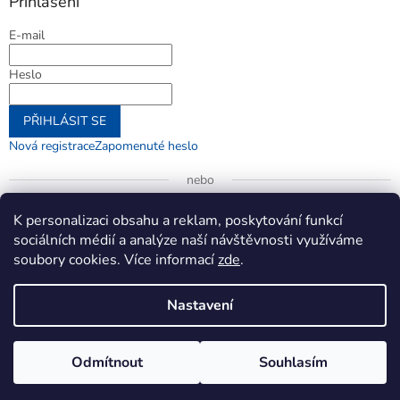
Přihlášení
E-mail
Heslo
PŘIHLÁSIT SE
Nová registrace
Zapomenuté heslo
nebo
Přihlásit se přes Google
K personalizaci obsahu a reklam, poskytování funkcí
sociálních médií a analýze naší návštěvnosti využíváme
soubory cookies. Více informací
zde
.
Vytvořil Shoptet
Nastavení
Copyright 2026
jenifer.cz
. Všechna práva vyhrazena.
Upravit
Odmítnout
Souhlasím
nastavení cookies