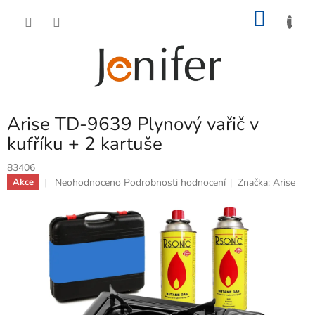
Přejít
NÁKU
na
obsah
KOŠÍK
Arise TD-9639 Plynový vařič v
kufříku + 2 kartuše
83406
Průměrné
Neohodnoceno
Podrobnosti hodnocení
Značka:
Arise
Akce
hodnocení
produktu
je
0,0
z
5
hvězdiček.