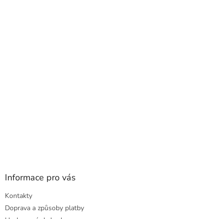
p
a
t
í
Informace pro vás
Kontakty
Doprava a způsoby platby