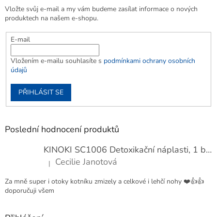
Vložte svůj e-mail a my vám budeme zasílat informace o nových
produktech na našem e-shopu.
E-mail
Vložením e-mailu souhlasíte s
podmínkami ochrany osobních
údajů
PŘIHLÁSIT SE
Poslední hodnocení produktů
KINOKI SC1006 Detoxikační náplasti, 1 balení - 10 ks
Cecilie Janotová
|
Hodnocení produktu je 4 z 5 hvězdiček.
Za mně super i otoky kotníku zmizely a celkové i lehčí nohy ❤️👍👍
doporučuji všem