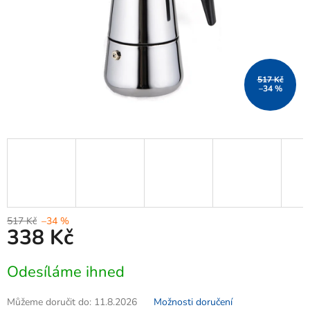
517 Kč
–34 %
517 Kč
–34 %
338 Kč
Měrná
Odesíláme ihned
cena:
Můžeme doručit do:
11.8.2026
Možnosti doručení