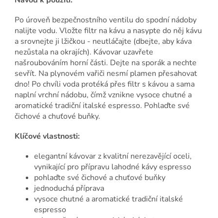
Návod k použití:
Po úroveň bezpečnostního ventilu do spodní nádoby
nalijte vodu. Vložte filtr na kávu a nasypte do něj kávu
a srovnejte ji lžičkou - neutláčajte (dbejte, aby káva
nezůstala na okrajích). Kávovar uzavřete
našroubováním horní části. Dejte na sporák a nechte
sevřít. Na plynovém vařiči nesmí plamen přesahovat
dno! Po chvíli voda protéká přes filtr s kávou a sama
naplní vrchní nádobu, čímž vznikne vysoce chutné a
aromatické tradiční italské espresso. Pohlaďte své
čichové a chuťové buňky.
Klíčové vlastnosti:
elegantní kávovar z kvalitní nerezavějící oceli,
vynikající pro přípravu lahodné kávy espresso
pohlaďte své čichové a chuťové buňky
jednoduchá příprava
vysoce chutné a aromatické tradiční italské
espresso