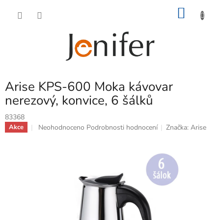
Přejít
NÁKU
na
obsah
KOŠÍK
Arise KPS-600 Moka kávovar
nerezový, konvice, 6 šálků
83368
Průměrné
Neohodnoceno
Podrobnosti hodnocení
Značka:
Arise
Akce
hodnocení
produktu
je
0,0
z
5
hvězdiček.