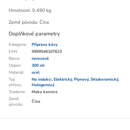
Hmotnost: 0,490 kg
Země původu: Čína
Doplňkové parametry
Kategorie
:
Příprava kávy
EAN
:
5999546107623
Barva
:
nerezová
Objem
:
300 ml
Materiál
:
ocel
Typ
Na indukci
,
Elektrický
,
Plynový
,
Sklokeramický
,
ohřevu
:
Halogenový
Triedenie
:
Moka kanvice
Země
Čína
původu
:
Z
á