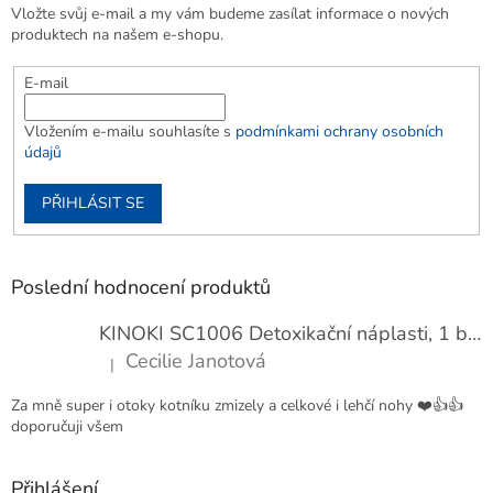
Vložte svůj e-mail a my vám budeme zasílat informace o nových
produktech na našem e-shopu.
E-mail
Vložením e-mailu souhlasíte s
podmínkami ochrany osobních
údajů
PŘIHLÁSIT SE
Poslední hodnocení produktů
KINOKI SC1006 Detoxikační náplasti, 1 balení - 10 ks
Cecilie Janotová
|
Hodnocení produktu je 4 z 5 hvězdiček.
Za mně super i otoky kotníku zmizely a celkové i lehčí nohy ❤️👍👍
doporučuji všem
Přihlášení