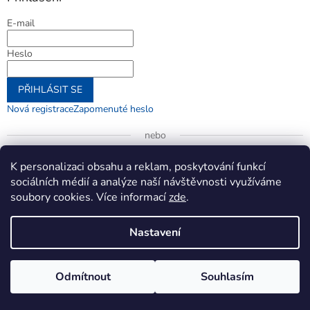
E-mail
Heslo
PŘIHLÁSIT SE
Nová registrace
Zapomenuté heslo
nebo
Přihlásit se přes Google
K personalizaci obsahu a reklam, poskytování funkcí
sociálních médií a analýze naší návštěvnosti využíváme
soubory cookies. Více informací
zde
.
Vytvořil Shoptet
Nastavení
Copyright 2026
jenifer.cz
. Všechna práva vyhrazena.
Upravit
Odmítnout
Souhlasím
nastavení cookies