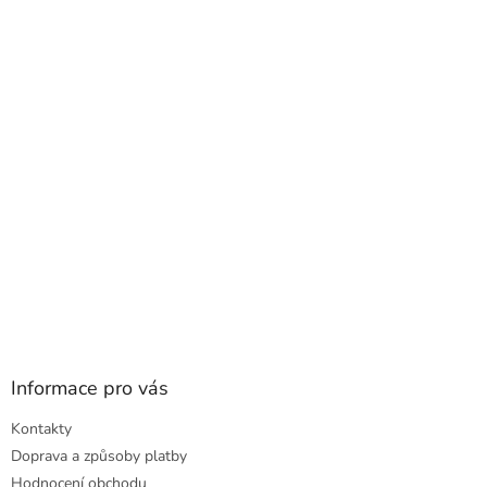
p
a
t
í
Informace pro vás
Kontakty
Doprava a způsoby platby
Hodnocení obchodu