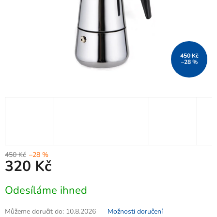
450 Kč
–28 %
450 Kč
–28 %
320 Kč
Měrná
Odesíláme ihned
cena:
Můžeme doručit do:
10.8.2026
Možnosti doručení