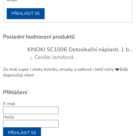
PŘIHLÁSIT SE
Poslední hodnocení produktů
KINOKI SC1006 Detoxikační náplasti, 1 balení - 10 ks
Cecilie Janotová
|
Hodnocení produktu je 4 z 5 hvězdiček.
Za mně super i otoky kotníku zmizely a celkové i lehčí nohy ❤️👍👍
doporučuji všem
Přihlášení
E-mail
Heslo
PŘIHLÁSIT SE