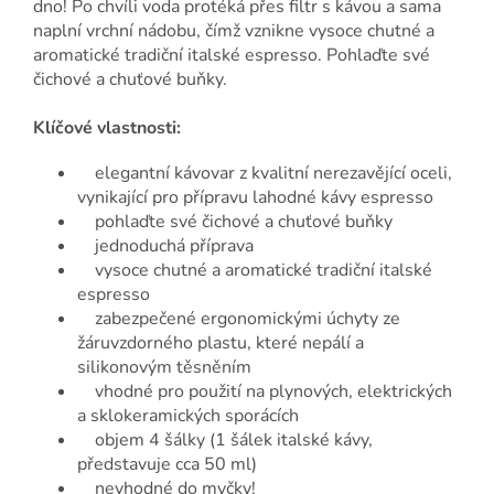
dno! Po chvíli voda protéká přes filtr s kávou a sama
naplní vrchní nádobu, čímž vznikne vysoce chutné a
aromatické tradiční italské espresso. Pohlaďte své
čichové a chuťové buňky.
Klíčové vlastnosti:
elegantní kávovar z kvalitní nerezavějící oceli,
vynikající pro přípravu lahodné kávy espresso
pohlaďte své čichové a chuťové buňky
jednoduchá příprava
vysoce chutné a aromatické tradiční italské
espresso
zabezpečené ergonomickými úchyty ze
žáruvzdorného plastu, které nepálí a
silikonovým těsněním
vhodné pro použití na plynových, elektrických
a sklokeramických sporácích
objem 4 šálky (1 šálek italské kávy,
představuje cca 50 ml)
nevhodné do myčky!