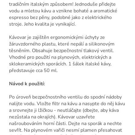
tradičním italským způsobem! Jednoduše přidejte
vodu a mletou kávu a vznikne bohaté a aromatické
espresso bez pěny, podobné jako z elektrického
stroje. Jeho kvalita je vynikající.
Kávovar je zajištěn ergonomickými úchyty ze
žáruvzdorného plastu, které nepálí a silikonovým
těsněním. Obsahuje bezpečnostní tlakový ventil.
Vhodné pro použití na plynových, elektrických a
sklokeramických sporácích. 1 šálek italské kávy,
představuje cca 50 ml.
Návod k použití:
Po úroveň bezpečnostního ventilu do spodní nádoby
nalijte vodu. Vložte filtr na kávu a nasypte do něj kávu
a srovnejte ji lžičkou - neutláčajte (dbejte, aby káva
nezůstala na okrajích). Kávovar uzavřete
našroubováním horní části. Dejte na sporák a nechte
sevřít. Na plynovém vařiči nesmí plamen přesahovat