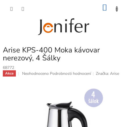
Přejít
NÁKU
na
obsah
KOŠÍK
Arise KPS-400 Moka kávovar
nerezový, 4 Šálky
68772
Průměrné
Neohodnoceno
Podrobnosti hodnocení
Značka:
Arise
Akce
hodnocení
produktu
je
0,0
z
5
hvězdiček.