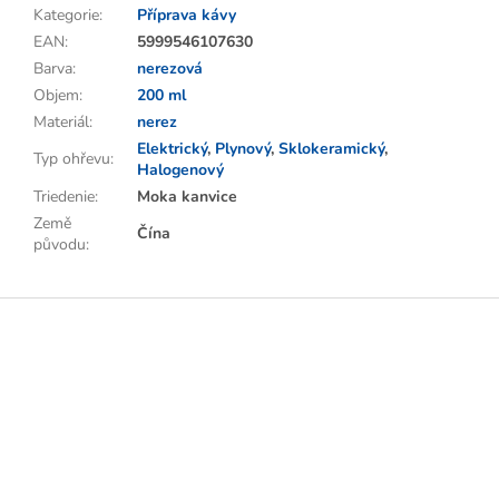
Kategorie
:
Příprava kávy
EAN
:
5999546107630
Barva
:
nerezová
Objem
:
200 ml
Materiál
:
nerez
Elektrický
,
Plynový
,
Sklokeramický
,
Typ ohřevu
:
Halogenový
Triedenie
:
Moka kanvice
Země
Čína
původu
:
Z
á
p
a
t
í