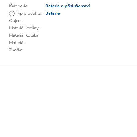
Kategorie
:
Baterie a příslušenství
?
Typ produktu
:
Batérie
Objem
:
Materiál kotliny
:
Materiál kotlíka
:
Materiál
:
Značka
:
Z
á
p
a
t
í