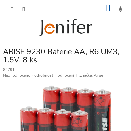
Přejít
NÁKU
na
obsah
KOŠÍK
ARISE 9230 Baterie AA, R6 UM3,
1.5V, 8 ks
82791
Průměrné
Neohodnoceno
Podrobnosti hodnocení
Značka:
Arise
hodnocení
produktu
je
0,0
z
5
hvězdiček.