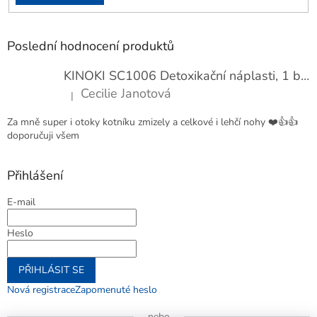
Poslední hodnocení produktů
KINOKI SC1006 Detoxikační náplasti, 1 balení - 10 ks
Cecilie Janotová
|
Hodnocení produktu je 4 z 5 hvězdiček.
Za mně super i otoky kotníku zmizely a celkové i lehčí nohy ❤️👍👍
doporučuji všem
Přihlášení
E-mail
Heslo
PŘIHLÁSIT SE
Nová registrace
Zapomenuté heslo
nebo