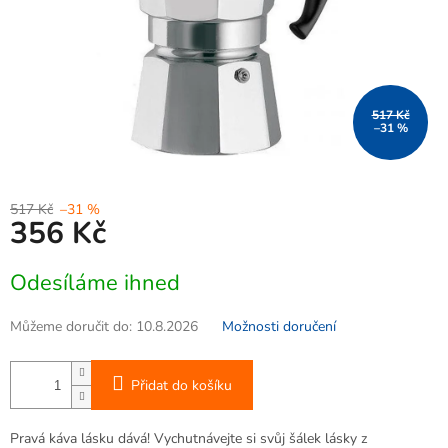
517 Kč
–31 %
517 Kč
–31 %
356 Kč
Měrná
Odesíláme ihned
cena:
Můžeme doručit do:
10.8.2026
Možnosti doručení
Přidat do košíku
Pravá káva lásku dává! Vychutnávejte si svůj šálek lásky z