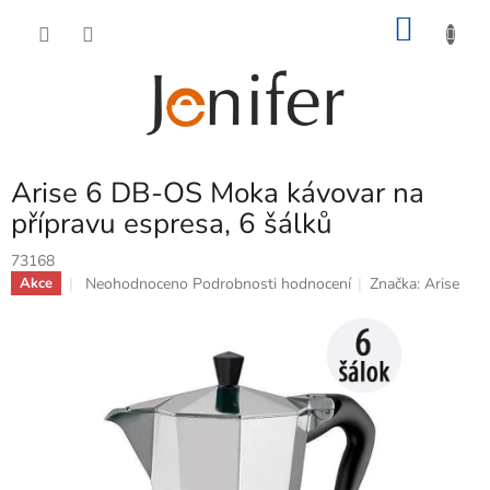
Přejít
NÁKU
na
obsah
KOŠÍK
Arise 6 DB-OS Moka kávovar na
přípravu espresa, 6 šálků
73168
Průměrné
Neohodnoceno
Podrobnosti hodnocení
Značka:
Arise
Akce
hodnocení
produktu
je
0,0
z
5
hvězdiček.