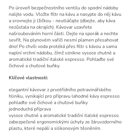
Po úroveň bezpečnostního ventilu do spodní nádoby
nalijte vodu. Vložte filtr na kávu a nasypte do něj kávu
a srovnejte ji lžičkou - neutláčajte (dbejte, aby káva
nezůstala na okrajích). Kávovar uzavřete
našroubováním horní části. Dejte na sporák a nechte
sevřít. Na plynovém vařiči nesmí plamen přesahovat
dno! Po chvíli voda protéká přes filtr s kávou a sama
naplní vrchní nádobu, čímž vznikne vysoce chutné a
aromatické tradiční italské espresso. Pohlaďte své
čichové a chuťové buňky.
Klíčové vlastnosti:
elegantní kávovar z prvotřídního potravinářského
hliníku, vynikající pro přípravu lahodné kávy espresso
pohlaďte své čichové a chuťové buňky
jednoduchá příprava
vysoce chutné a aromatické tradiční italské espresso
zabezpečené ergonomickými úchyty ze žáruvzdorného
plastu, které nepálí a silikonovým těsněním.