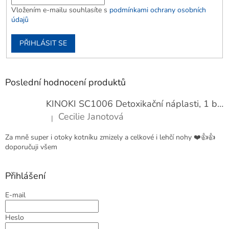
Vložením e-mailu souhlasíte s
podmínkami ochrany osobních
údajů
PŘIHLÁSIT SE
Poslední hodnocení produktů
KINOKI SC1006 Detoxikační náplasti, 1 balení - 10 ks
Cecilie Janotová
|
Hodnocení produktu je 4 z 5 hvězdiček.
Za mně super i otoky kotníku zmizely a celkové i lehčí nohy ❤️👍👍
doporučuji všem
Přihlášení
E-mail
Heslo