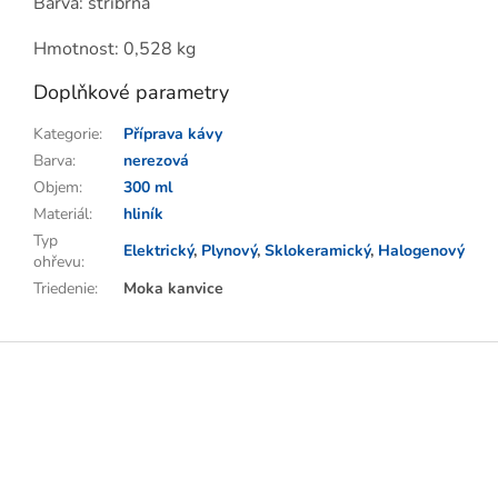
Barva: stříbrná
Hmotnost: 0,528 kg
Doplňkové parametry
Kategorie
:
Příprava kávy
Barva
:
nerezová
Objem
:
300 ml
Materiál
:
hliník
Typ
Elektrický
,
Plynový
,
Sklokeramický
,
Halogenový
ohřevu
:
Triedenie
:
Moka kanvice
Z
á
p
a
t
í