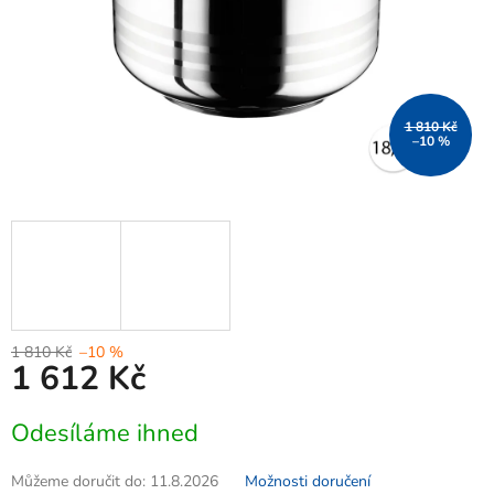
1 810 Kč
–10 %
1 810 Kč
–10 %
1 612 Kč
Měrná
Odesíláme ihned
cena:
Můžeme doručit do:
11.8.2026
Možnosti doručení