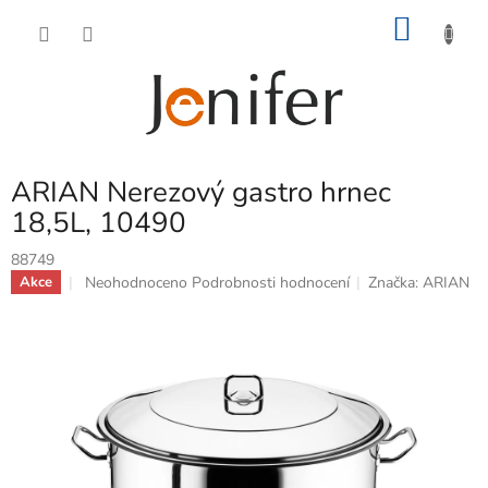
Přejít
NÁKU
na
obsah
KOŠÍK
ARIAN Nerezový gastro hrnec
18,5L, 10490
88749
Průměrné
Neohodnoceno
Podrobnosti hodnocení
Značka:
ARIAN
Akce
hodnocení
produktu
je
0,0
z
5
hvězdiček.