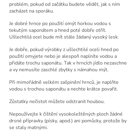
problém, pokud od začátku budete vědět, jak s ním
zacházet na sporáku.
Je dobré hrnce po použití omýt horkou vodou s
tekutým saponátem a hned poté dobře otřít.
Ušlechtilá ocel bude mít stále žádaný vysoký lesk.
Je dobře, pokud výrobky z ušlechtilé oceli hned po
použití omyjete nebo je alespoň naplníte vodou a
přidáte trochu saponátu. Tak v hrncích jídlo nezaschne
a vy nemusíte zaschlé zbytky s námahou mýt.
Při mimořádně velkém zašpinění hrnců, je naplňte
vodou s trochou saponátu a nechte krátce povařit.
Zůstatky nečistot můžete odstranit houbou.
Nepoužívejte k čištění vysokoleštěných ploch žádné
drsné přípravky (písky, apod.) ani pomůcky, protože by
se staly matnými.