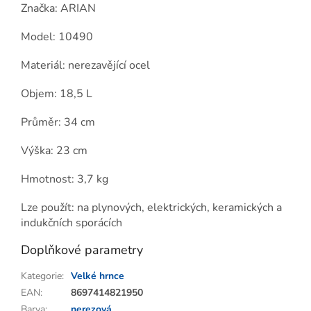
Značka: ARIAN
Model: 10490
Materiál: nerezavějící ocel
Objem: 18,5 L
Průměr: 34 cm
Výška: 23 cm
Hmotnost: 3,7 kg
Lze použít: na plynových, elektrických, keramických a
indukčních sporácích
Doplňkové parametry
Kategorie
:
Velké hrnce
EAN
:
8697414821950
Barva
:
nerezová