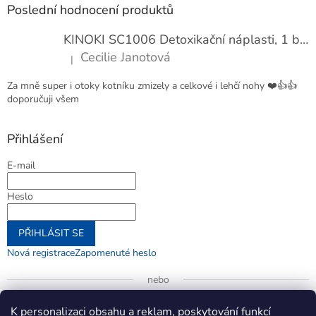
Poslední hodnocení produktů
KINOKI SC1006 Detoxikační náplasti, 1 balení - 10 ks
Cecilie Janotová
|
Hodnocení produktu je 4 z 5 hvězdiček.
Za mně super i otoky kotníku zmizely a celkové i lehčí nohy ❤️👍👍
doporučuji všem
Přihlášení
E-mail
Heslo
PŘIHLÁSIT SE
Nová registrace
Zapomenuté heslo
nebo
Přihlásit se přes Google
K personalizaci obsahu a reklam, poskytování funkcí