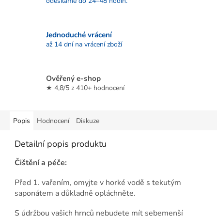
odesíláme do 24–48 hodin.
Jednoduché vrácení
až 14 dní na vrácení zboží
Ověřený e-shop
★ 4,8/5 z 410+ hodnocení
Popis
Hodnocení
Diskuze
Detailní popis produktu
Čištění a péče:
Před 1. vařením, omyjte v horké vodě s tekutým
saponátem a důkladně opláchněte.
S údržbou vašich hrnců nebudete mít sebemenší