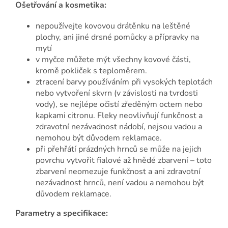
Ošetřování a kosmetika:
nepoužívejte kovovou drátěnku na leštěné
plochy, ani jiné drsné pomůcky a přípravky na
mytí
v myčce můžete mýt všechny kovové části,
kromě pokliček s teploměrem.
ztracení barvy používáním při vysokých teplotách
nebo vytvoření skvrn (v závislosti na tvrdosti
vody), se nejlépe očistí zředěným octem nebo
kapkami citronu. Fleky neovlivňují funkčnost a
zdravotní nezávadnost nádobí, nejsou vadou a
nemohou být důvodem reklamace.
při přehřátí prázdných hrnců se může na jejich
povrchu vytvořit fialové až hnědé zbarvení – toto
zbarvení neomezuje funkčnost a ani zdravotní
nezávadnost hrnců, není vadou a nemohou být
důvodem reklamace.
Parametry a specifikace: