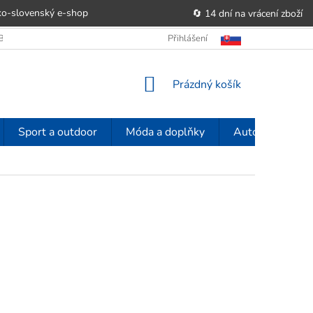
o-slovenský e‑shop
🔄 14 dní na vrácení zboží
OBCHODU
OBCHODNÍ PODMÍNKY
Přihlášení
POUČENÍ O PRÁVU SPOTŘE
NÁKUPNÍ
Prázdný košík
KOŠÍK
Sport a outdoor
Móda a doplňky
Auto-moto