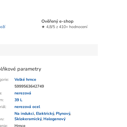
Ověřený e-shop
oží
★ 4,8/5 z 410+ hodnocení
lňkové parametry
gorie
:
Velké hrnce
:
5999563642749
a
:
nerezová
em
:
39 L
riál
:
nerezová ocel
Na indukci
,
Elektrický
,
Plynový
,
vu
:
Sklokeramický
,
Halogenový
enie
:
Hrnce