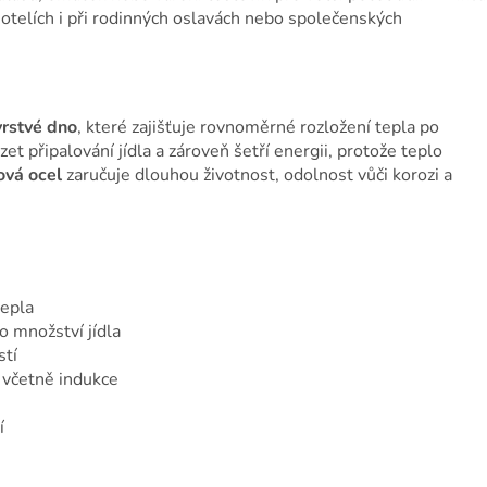
hotelích i při rodinných oslavách nebo společenských
rstvé dno
, které zajišťuje rovnoměrné rozložení tepla po
t připalování jídla a zároveň šetří energii, protože teplo
ová ocel
zaručuje dlouhou životnost, odolnost vůči korozi a
tepla
o množství jídla
stí
 včetně indukce
í