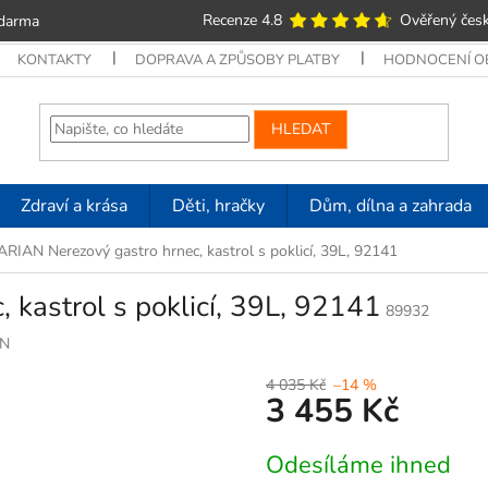
Recenze 4.8
Ověřený česk
zdarma
KONTAKTY
DOPRAVA A ZPŮSOBY PLATBY
HODNOCENÍ 
HLEDAT
Zdraví a krása
Děti, hračky
Dům, dílna a zahrada
ARIAN Nerezový gastro hrnec, kastrol s poklicí, 39L, 92141
 kastrol s poklicí, 39L, 92141
89932
N
4 035 Kč
–14 %
3 455 Kč
Měrná
Odesíláme ihned
cena: