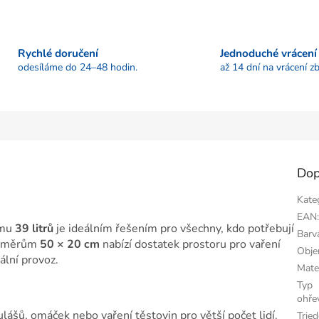
Rychlé doručení
Jednoduché vrácení
odesíláme do 24–48 hodin.
až 14 dní na vrácení zb
Dop
Kate
EAN
emu
39 litrů
je ideálním řešením pro všechny, kdo potřebují
Barv
rozměrům
50 × 20 cm
nabízí dostatek prostoru pro vaření
Obj
ální provoz.
Mate
Typ
ohře
ulášů, omáček nebo vaření těstovin pro větší počet lidí.
Tried