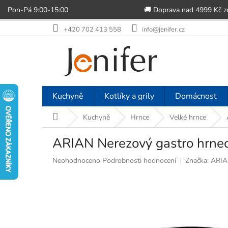
Pon-Pá 9:00-15:00
🚚 Doprava nad 4999 Kč 
Přejít
+420 702 413 558
info@jenifer.cz
na
obsah
Kuchyně
Kotlíky a grily
Domácnost
Domů
Kuchyně
Hrnce
Velké hrnce
ARIAN Nerezový gastro hrnec,
Průměrné
Neohodnoceno
Podrobnosti hodnocení
Značka:
ARIA
hodnocení
produktu
je
0,0
z
5
hvězdiček.