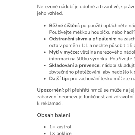
Nerezové nádobí je odolné a trvanlivé, správ
jeho vzhled.
Běžné čištění:
po použití opláchněte ná
Používejte měkkou houbičku nebo hadřík
Odstranění skvrn a připálenin:
na zasch
octa v poměru 1:1 a nechte působit 15 
Mytí v myčce:
většina nerezového nádobí
informaci na štítku výrobku. Používejte 
Skladování a prevence:
nádobí skladuj
zbytečného přetěžování, aby nedošlo k 
Další tip:
pro zachování lesku můžete ná
Upozornění:
při přehřátí hrnců se může na jej
zabarvení neomezuje funkčnost ani zdravotn
k reklamaci.
Obsah balení
1× kastrol
1× poklice