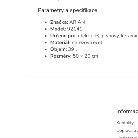
Parametry a specifikace
Značka:
ARIAN
Model:
92141
Určeno pro:
elektrický, plynový, kerami
Materiál:
nerezová ocel
Objem:
39 l
Rozměry:
50 × 20 cm
Z
á
p
a
t
Informac
í
Kontakty
Doprava a 