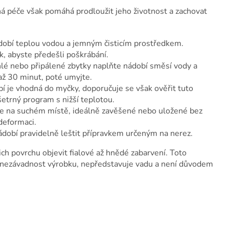
ná péče však pomáhá prodloužit jeho životnost a zachovat
dobí teplou vodou a jemným čisticím prostředkem.
, abyste předešli poškrábání.
lé nebo připálené zbytky naplňte nádobí směsí vody a
až 30 minut, poté umyjte.
 je vhodná do myčky, doporučuje se však ověřit tuto
šetrný program s nižší teplotou.
te na suchém místě, ideálně zavěšené nebo uložené bez
deformaci.
dobí pravidelně leštit přípravkem určeným na nerez.
ich povrchu objevit fialové až hnědé zabarvení. Toto
í nezávadnost výrobku, nepředstavuje vadu a není důvodem