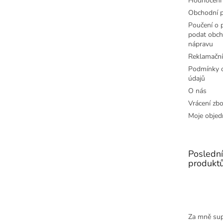
Hodnocení
Obchodní 
Poučení o p
podat obch
nápravu
Reklamační
Podmínky o
údajů
O nás
Vrácení zbo
Moje objed
Posledn
produkt
Za mně sup