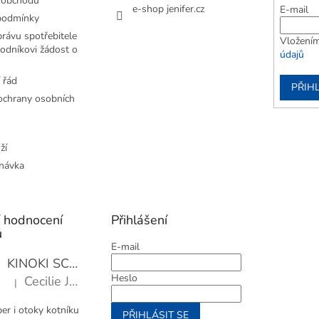
 obchodu
e-shop jenifer.cz
E-mail
podmínky
rávu spotřebitele
Vložením
odníkovi žádost o
údajů
 řád
PŘIHL
chrany osobních
ží
návka
í hodnocení
Přihlášení
ů
E-mail
KINOKI SC1006 Detoxikační náplasti, 1 balení - 10 ks
Heslo
Cecilie Janotová
|
Hodnocení produktu je 4 z 5 hvězdiček.
er i otoky kotníku
PŘIHLÁSIT SE