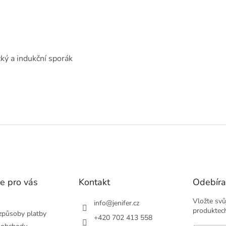
cký a indukční sporák
e pro vás
Kontakt
Odebíra
Vložte svů
info
@
jenifer.cz
produktec
způsoby platby
+420 702 413 558