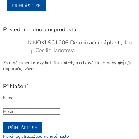
PŘIHLÁSIT SE
Poslední hodnocení produktů
KINOKI SC1006 Detoxikační náplasti, 1 balení - 10 ks
Cecilie Janotová
|
Hodnocení produktu je 4 z 5 hvězdiček.
Za mně super i otoky kotníku zmizely a celkové i lehčí nohy ❤️👍👍
doporučuji všem
Přihlášení
E-mail
Heslo
PŘIHLÁSIT SE
Nová registrace
Zapomenuté heslo