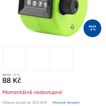
96 Kč
–8 %
96 Kč
–8 %
88 Kč
Měrná
Momentálně nedostupné
cena:
Můžeme doručit do:
30.9.2026
Možnosti doručení