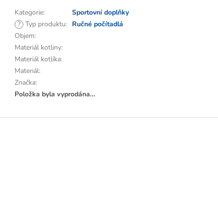
Kategorie
:
Sportovní doplňky
?
Typ produktu
:
Ručné počítadlá
Objem
:
Materiál kotliny
:
Materiál kotlíka
:
Materiál
:
Značka
:
Položka byla vyprodána…
Z
á
p
a
t
í