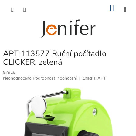
Přejít
NÁKU
na
obsah
KOŠÍK
APT 113577 Ruční počítadlo
CLICKER, zelená
87926
Průměrné
Neohodnoceno
Podrobnosti hodnocení
Značka:
APT
hodnocení
produktu
je
0,0
z
5
hvězdiček.