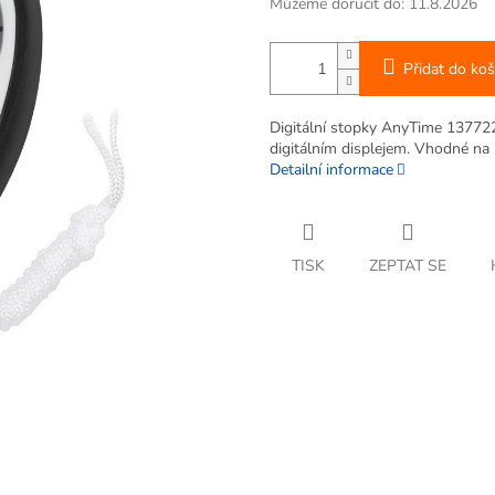
Můžeme doručit do:
11.8.2026
Přidat do koš
Digitální stopky AnyTime 137722 
digitálním displejem. Vhodné na b
Detailní informace
TISK
ZEPTAT SE