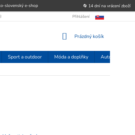
o-slovenský e‑shop
🔄 14 dní na vrácení zboží
OBCHODU
OBCHODNÍ PODMÍNKY
Přihlášení
POUČENÍ O PRÁVU SPOTŘE
NÁKUPNÍ
Prázdný košík
KOŠÍK
Sport a outdoor
Móda a doplňky
Auto-moto