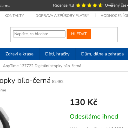
Recenze 4.8
Ověřený česk
zdarma
KONTAKTY
DOPRAVA A ZPŮSOBY PLATBY
HODNOCENÍ 
HLEDAT
Zdraví a krása
Děti, hračky
Dům, dílna a zahrada
AnyTime 137722 Digitální stopky bílo-černá
opky bílo-černá
82482
ime
130 Kč
Měrná
Odesíláme ihned
cena: