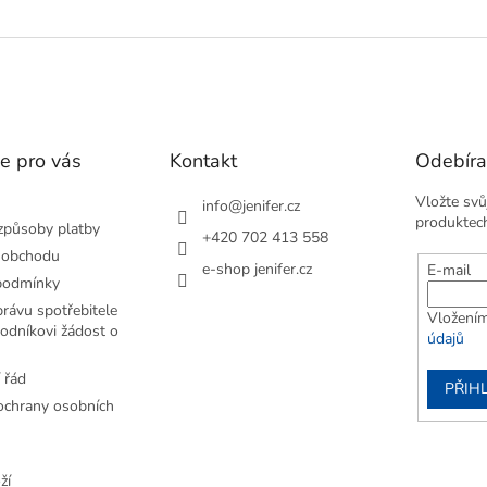
e pro vás
Kontakt
Odebíra
Vložte svů
info
@
jenifer.cz
produktec
způsoby platby
+420 702 413 558
 obchodu
e-shop jenifer.cz
E-mail
podmínky
rávu spotřebitele
Vložením
odníkovi žádost o
údajů
 řád
PŘIHL
chrany osobních
ží