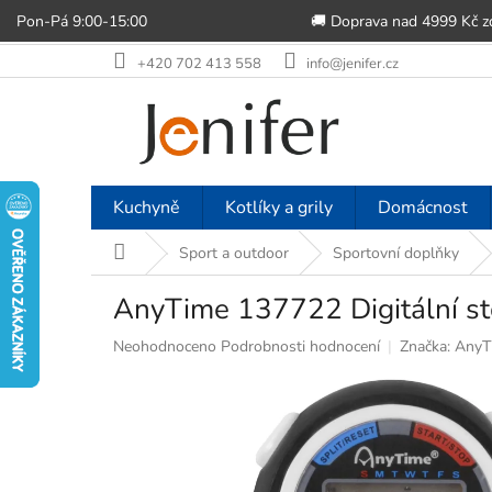
Pon-Pá 9:00-15:00
🚚 Doprava nad 4999 Kč 
Přejít
+420 702 413 558
info@jenifer.cz
na
obsah
Kuchyně
Kotlíky a grily
Domácnost
Domů
Sport a outdoor
Sportovní doplňky
AnyTime 137722 Digitální st
Průměrné
Neohodnoceno
Podrobnosti hodnocení
Značka:
AnyT
hodnocení
produktu
je
0,0
z
5
hvězdiček.