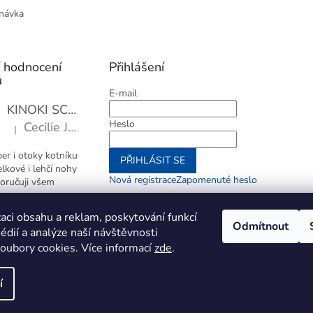
návka
í hodnocení
Přihlášení
ů
E-mail
KINOKI SC1006 Detoxikační náplasti, 1 balení - 10 ks
Heslo
Cecilie Janotová
|
Hodnocení produktu je 4 z 5 hvězdiček.
er i otoky kotníku
PŘIHLÁSIT SE
elkové i lehčí nohy
Nová registrace
Zapomenuté heslo
oručuji všem
nebo
aci obsahu a reklam, poskytování funkcí
Odmítnout
édií a analýze naší návštěvnosti
Přihlásit se přes Go
oubory cookies. Více informací
zde
.
í
ravit nastavení cookies