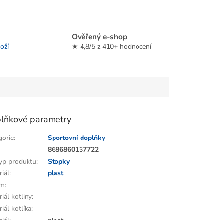
Ověřený e-shop
oží
★ 4,8/5 z 410+ hodnocení
lňkové parametry
gorie
:
Sportovní doplňky
:
8686860137722
yp produktu
:
Stopky
riál
:
plast
em
:
iál kotliny
:
iál kotlíka
: