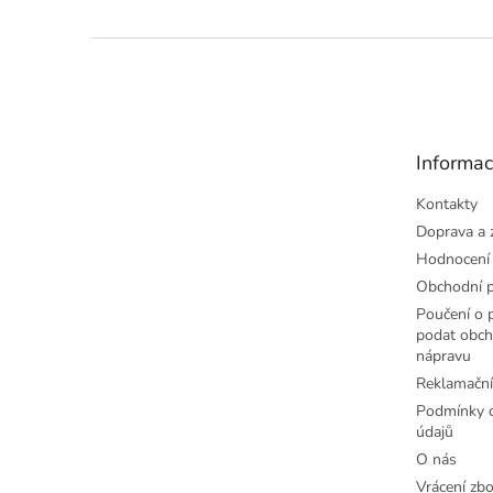
Z
á
p
a
t
Informac
í
Kontakty
Doprava a 
Hodnocení
Obchodní 
Poučení o p
podat obch
nápravu
Reklamační
Podmínky o
údajů
O nás
Vrácení zbo