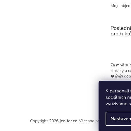
Moje objed
Posledn
produkt
Za mně sup
zmizely a c
❤️👍👍 dop
K personaliz
sociálních m
využíváme s
Nastaven
Copyright 2026
jenifer.cz
. Všechna práva vyhrazena.
Up