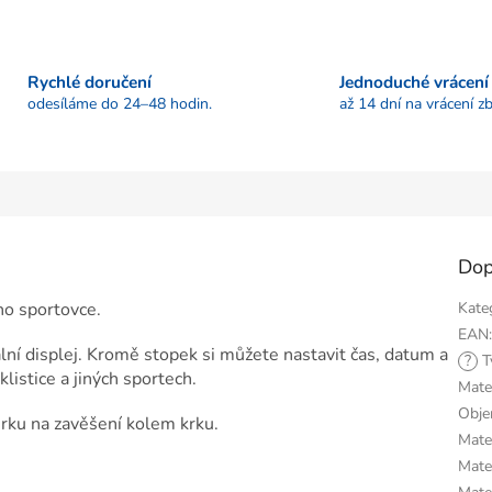
Rychlé doručení
Jednoduché vrácení
odesíláme do 24–48 hodin.
až 14 dní na vrácení zb
Dop
o sportovce.
Kate
EAN
lní displej. Kromě stopek si můžete nastavit čas, datum a
?
T
listice a jiných sportech.
Mate
Obj
ůrku na zavěšení kolem krku.
Mater
Mater