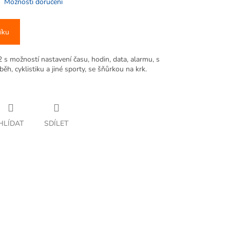
Možnosti doručení
íku
s možností nastavení času, hodin, data, alarmu, s
ěh, cyklistiku a jiné sporty, se šňůrkou na krk.
HLÍDAT
SDÍLET