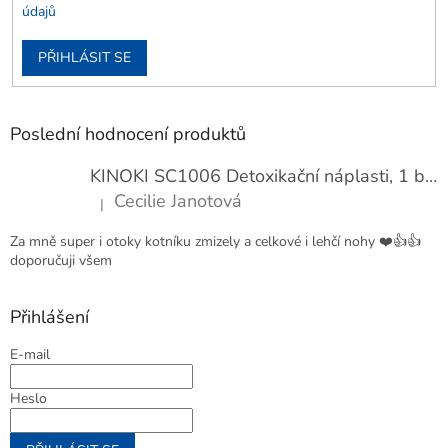
údajů
PŘIHLÁSIT SE
Poslední hodnocení produktů
KINOKI SC1006 Detoxikační náplasti, 1 balení - 10 ks
Cecilie Janotová
|
Hodnocení produktu je 4 z 5 hvězdiček.
Za mně super i otoky kotníku zmizely a celkové i lehčí nohy ❤️👍👍
doporučuji všem
Přihlášení
E-mail
Heslo