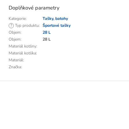
Doplňkové parametry
Kategorie
:
Tašky, batohy
?
Typ produktu
:
Športové tašky
Objem
:
28 L
Objem
:
28 L
Materiál kotliny
:
Materiál kotlíka
:
Materiál
:
Značka
:
Z
á
p
a
t
í