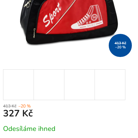
413 Kč
–20 %
413 Kč
–20 %
327 Kč
Měrná
Odesíláme ihned
cena: