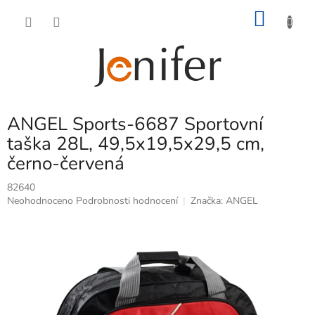
Přejít
NÁKU
na
obsah
KOŠÍK
ANGEL Sports-6687 Sportovní
taška 28L, 49,5x19,5x29,5 cm,
černo-červená
82640
Průměrné
Neohodnoceno
Podrobnosti hodnocení
Značka:
ANGEL
hodnocení
produktu
je
0,0
z
5
hvězdiček.