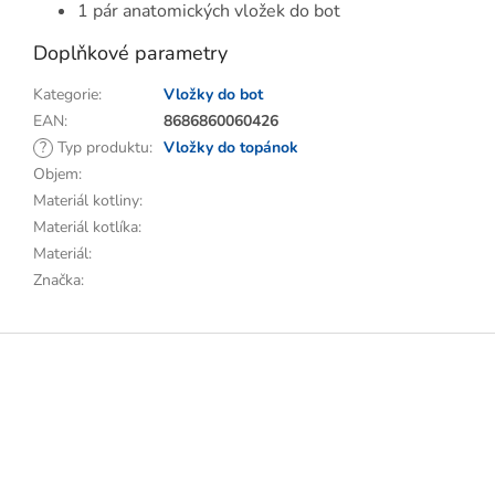
1 pár anatomických vložek do bot
Doplňkové parametry
Kategorie
:
Vložky do bot
EAN
:
8686860060426
?
Typ produktu
:
Vložky do topánok
Objem
:
Materiál kotliny
:
Materiál kotlíka
:
Materiál
:
Značka
:
Z
á
p
a
t
í