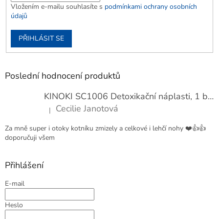
Vložením e-mailu souhlasíte s
podmínkami ochrany osobních
údajů
PŘIHLÁSIT SE
Poslední hodnocení produktů
KINOKI SC1006 Detoxikační náplasti, 1 balení - 10 ks
Cecilie Janotová
|
Hodnocení produktu je 4 z 5 hvězdiček.
Za mně super i otoky kotníku zmizely a celkové i lehčí nohy ❤️👍👍
doporučuji všem
Přihlášení
E-mail
Heslo