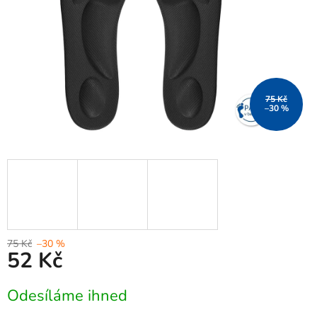
75 Kč
–30 %
75 Kč
–30 %
52 Kč
Měrná
Odesíláme ihned
cena: