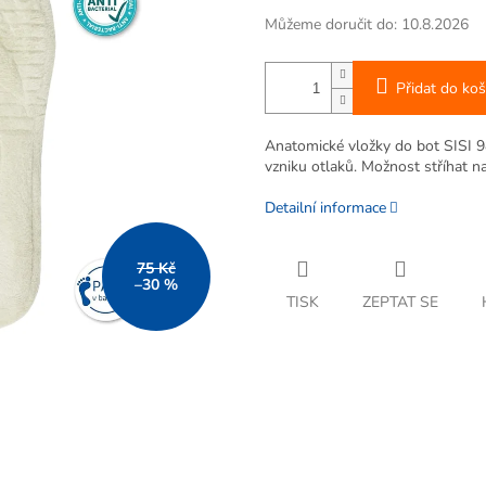
Můžeme doručit do:
10.8.2026
Přidat do koš
Anatomické vložky do bot SISI 98
vzniku otlaků. Možnost stříhat n
Detailní informace
75 Kč
–30 %
TISK
ZEPTAT SE