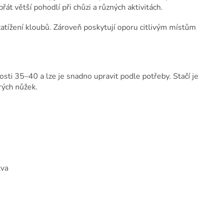
t větší pohodlí při chůzi a různých aktivitách.
 zatížení kloubů. Zároveň poskytují oporu citlivým místům
sti 35–40 a lze je snadno upravit podle potřeby. Stačí je
rých nůžek.
tva