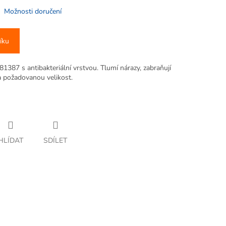
Možnosti doručení
íku
1387 s antibakteriální vrstvou. Tlumí nárazy, zabraňují
a požadovanou velikost.
HLÍDAT
SDÍLET