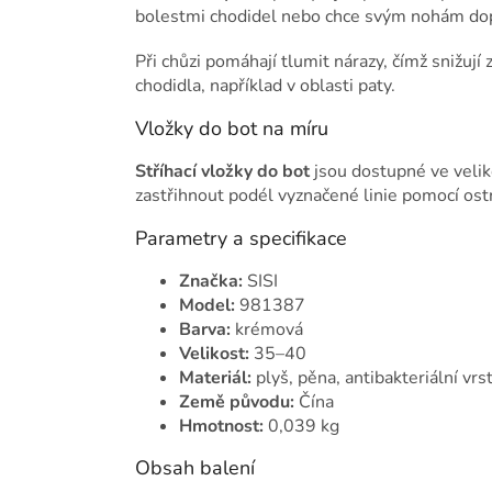
bolestmi chodidel nebo chce svým nohám dopřá
Při chůzi pomáhají tlumit nárazy, čímž snižují
chodidla, například v oblasti paty.
Vložky do bot na míru
Stříhací vložky do bot
jsou dostupné ve veliko
zastřihnout podél vyznačené linie pomocí ost
Parametry a specifikace
Značka:
SISI
Model:
981387
Barva:
krémová
Velikost:
35–40
Materiál:
plyš, pěna, antibakteriální vrs
Země původu:
Čína
Hmotnost:
0,039 kg
Obsah balení