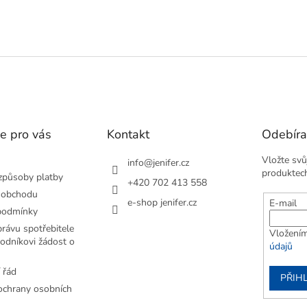
e pro vás
Kontakt
Odebíra
Vložte svů
info
@
jenifer.cz
produktec
způsoby platby
+420 702 413 558
 obchodu
e-shop jenifer.cz
E-mail
podmínky
rávu spotřebitele
Vložením
odníkovi žádost o
údajů
 řád
PŘIHL
chrany osobních