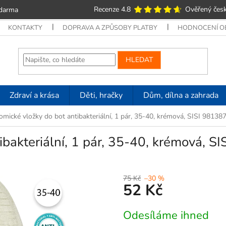
Recenze 4.8
Ověřený česk
zdarma
KONTAKTY
DOPRAVA A ZPŮSOBY PLATBY
HODNOCENÍ 
HLEDAT
Zdraví a krása
Děti, hračky
Dům, dílna a zahrada
mické vložky do bot antibakteriální, 1 pár, 35-40, krémová, SISI 98138
ibakteriální, 1 pár, 35-40, krémová, S
75 Kč
–30 %
52 Kč
Měrná
Odesíláme ihned
cena: