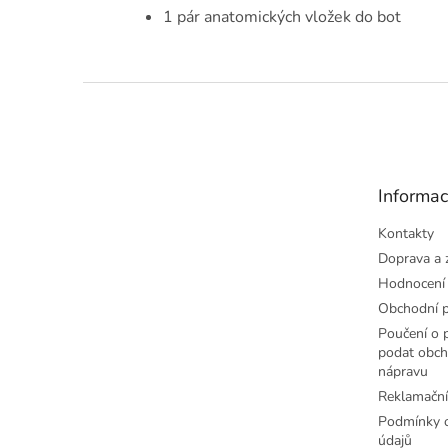
1 pár anatomických vložek do bot
Z
á
p
a
t
Informac
í
Kontakty
Doprava a 
Hodnocení
Obchodní 
Poučení o p
podat obch
nápravu
Reklamační
Podmínky o
údajů