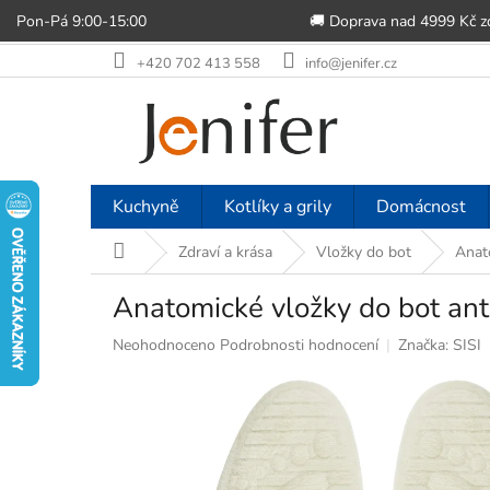
Pon-Pá 9:00-15:00
🚚 Doprava nad 4999 Kč 
Přejít
+420 702 413 558
info@jenifer.cz
na
obsah
Kuchyně
Kotlíky a grily
Domácnost
Domů
Zdraví a krása
Vložky do bot
Anato
Anatomické vložky do bot ant
Průměrné
Neohodnoceno
Podrobnosti hodnocení
Značka:
SISI
hodnocení
produktu
je
0,0
z
5
hvězdiček.