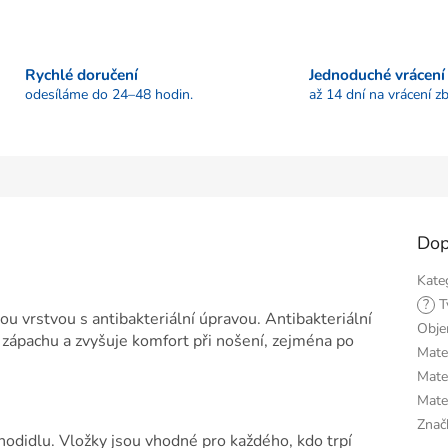
Rychlé doručení
Jednoduché vrácení
odesíláme do 24–48 hodin.
až 14 dní na vrácení zb
Dop
Kate
?
T
u vrstvou s antibakteriální úpravou. Antibakteriální
Obj
ápachu a zvyšuje komfort při nošení, zejména po
Mater
Mater
Mate
Znač
odidlu. Vložky jsou vhodné pro každého, kdo trpí