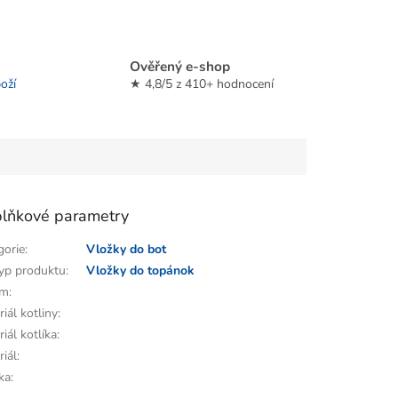
Ověřený e-shop
oží
★ 4,8/5 z 410+ hodnocení
lňkové parametry
gorie
:
Vložky do bot
yp produktu
:
Vložky do topánok
em
:
iál kotliny
:
iál kotlíka
:
riál
:
ka
: