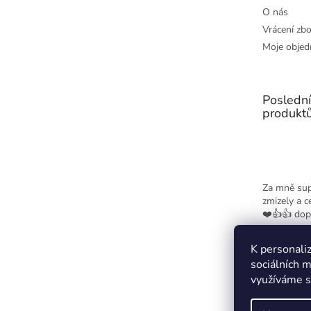
O nás
Vrácení zbo
Moje objed
Posledn
produkt
Za mně sup
zmizely a c
❤️👍👍 dop
K personaliz
sociálních m
využíváme s