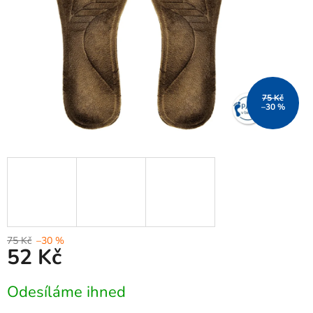
75 Kč
–30 %
75 Kč
–30 %
52 Kč
Měrná
Odesíláme ihned
cena: