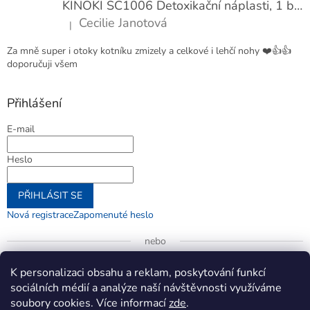
KINOKI SC1006 Detoxikační náplasti, 1 balení - 10 ks
Cecilie Janotová
|
Hodnocení produktu je 4 z 5 hvězdiček.
Za mně super i otoky kotníku zmizely a celkové i lehčí nohy ❤️👍👍
doporučuji všem
Přihlášení
E-mail
Heslo
PŘIHLÁSIT SE
Nová registrace
Zapomenuté heslo
nebo
Přihlásit se přes Google
K personalizaci obsahu a reklam, poskytování funkcí
sociálních médií a analýze naší návštěvnosti využíváme
soubory cookies. Více informací
zde
.