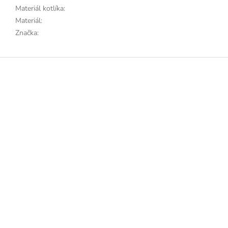
Materiál kotlíka
:
Materiál
:
Značka
:
Z
á
p
a
t
í