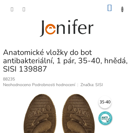
Přejít
NÁKU
na
obsah
KOŠÍK
Anatomické vložky do bot
antibakteriální, 1 pár, 35-40, hnědá,
SISI 139887
88235
Průměrné
Neohodnoceno
Podrobnosti hodnocení
Značka:
SISI
hodnocení
produktu
je
0,0
z
5
hvězdiček.