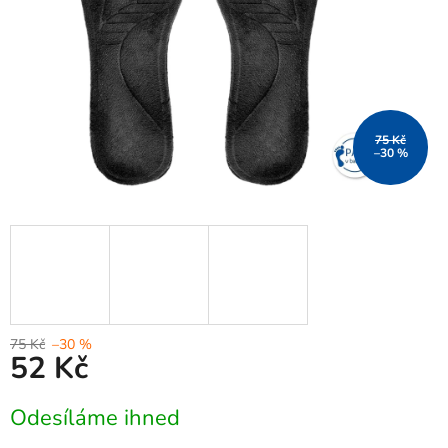
75 Kč
–30 %
75 Kč
–30 %
52 Kč
Měrná
Odesíláme ihned
cena: