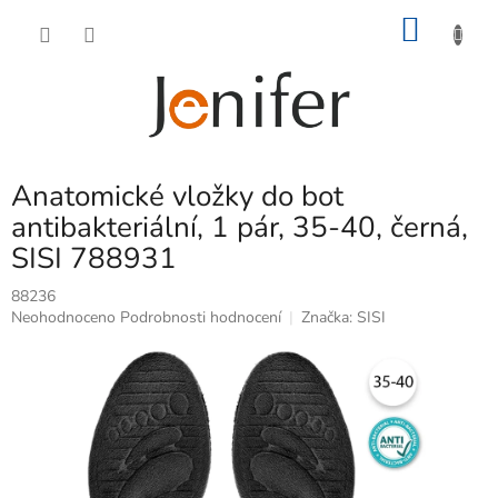
Přejít
NÁKU
na
obsah
KOŠÍK
Anatomické vložky do bot
antibakteriální, 1 pár, 35-40, černá,
SISI 788931
88236
Průměrné
Neohodnoceno
Podrobnosti hodnocení
Značka:
SISI
hodnocení
produktu
je
0,0
z
5
hvězdiček.