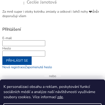
Cecilie Janotová
|
Hodnocení produktu je 4 z 5 hvězdiček.
Za mně super i otoky kotníku zmizely a celkové i lehčí nohy ❤️👍👍
doporučuji všem
Přihlášení
E-mail
Heslo
PŘIHLÁSIT SE
Nová registrace
Zapomenuté heslo
nebo
Přihlásit se přes Google
K personalizaci obsahu a reklam, poskytování funkcí
sociálních médií a analýze naší návštěvnosti využíváme
soubory cookies. Více informací
zde
.