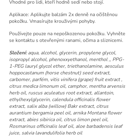
Vhodné pro lidi, kteří hodně sedí nebo stojí.
Aplikace: Aplikujte balzám 2x denně na očištěnou
pokožku. Vmasírujte krouživými pohyby.
Používejte pouze na nepoškozenou pokožku. Vyhněte
se kontaktu s otevřenými ranami, očima a sliznicemi.
Složení:
aqua, alcohol, glycerin, propylene glycol,
isopropyl alcohol, phenoxxyethanol, menthol ,, PPG-
1-PEG lauryl glycol ether, triethanolamine, aesculus
hoppocastanum (horse chestnut) seed extract,
carbomer, parfém, vitis vinifera (grape) fruit extract ,
citrus medica limonum oil, camphor, mentha arvensis
herb oil, ruscus aculeatus root extract, allantoin,
ethylhexylglycerin, calendula officinalis flower
extract, salix alba (willow) Bakr extract, citrus
aurantium bergamia peel oil, arnika Montana flower
extract, abies sibirica oil, citrus limon peel oil,
Rosmarinus officinalis leaf oil, aloe barbadensis leaf
juice, salvia lavandulifolia herb oil