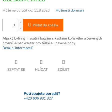
cena:
Můžeme doručit do:
11.8.2026
Možnosti doručení
Přidat do košíku
Alpský bylinný masážní balzám s kaštanu koňského a červených
hroznů Alpenkrauter pro těžké a unavené nohy.
Detailní informace
ZEPTAT SE
HLÍDAT
SDÍLET
Potřebujete poradit?
+420 606 931 327