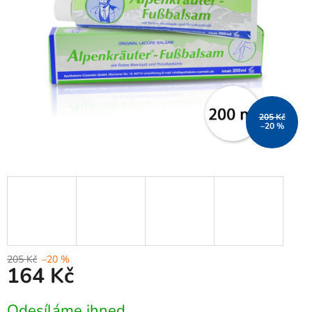
205 Kč
–20 %
205 Kč
–20 %
164 Kč
Měrná
Odesíláme ihned