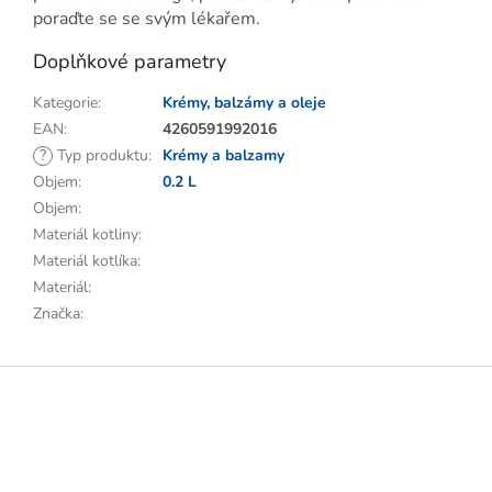
poraďte se se svým lékařem.
Doplňkové parametry
Kategorie
:
Krémy, balzámy a oleje
EAN
:
4260591992016
?
Typ produktu
:
Krémy a balzamy
Objem
:
0.2 L
Objem
:
Materiál kotliny
:
Materiál kotlíka
:
Materiál
:
Značka
:
Z
á
p
a
t