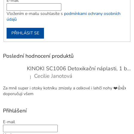
E-mail
Vložením e-mailu souhlasíte s
podmínkami ochrany osobních
údajů
PŘIHLÁSIT SE
Poslední hodnocení produktů
KINOKI SC1006 Detoxikační náplasti, 1 balení - 10 ks
Cecilie Janotová
|
Hodnocení produktu je 4 z 5 hvězdiček.
Za mně super i otoky kotníku zmizely a celkové i lehčí nohy ❤️👍👍
doporučuji všem
Přihlášení
E-mail