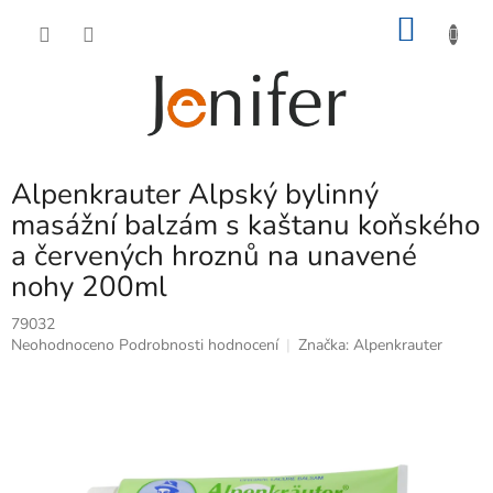
Přejít
NÁKU
na
obsah
KOŠÍK
Alpenkrauter Alpský bylinný
masážní balzám s kaštanu koňského
a červených hroznů na unavené
nohy 200ml
79032
Průměrné
Neohodnoceno
Podrobnosti hodnocení
Značka:
Alpenkrauter
hodnocení
produktu
je
0,0
z
5
hvězdiček.